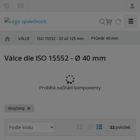
☰
V
y
h
Ú
Průměr 40 mm
VÁLCE
ISO 15552 - 32 až 125 mm
l
v
o
e
Válce dle ISO 15552 - Ø 40 mm
d
d
n
a
í
t
s
t
Probíhá načítání komponenty
r
a
n
dvojčinný
a
Ř
O
T
Ř
22
položek
a
b
a
á
z