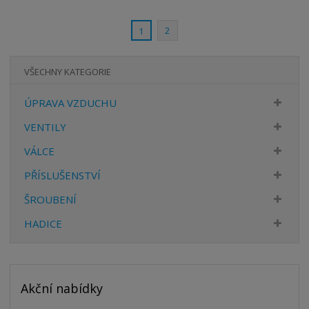
ž
o
s
ž
e
t
s
t
2
1
v
t
í
v
í
VŠECHNY KATEGORIE
ÚPRAVA VZDUCHU
VENTILY
VÁLCE
PŘÍSLUŠENSTVÍ
ŠROUBENÍ
HADICE
Akční nabídky