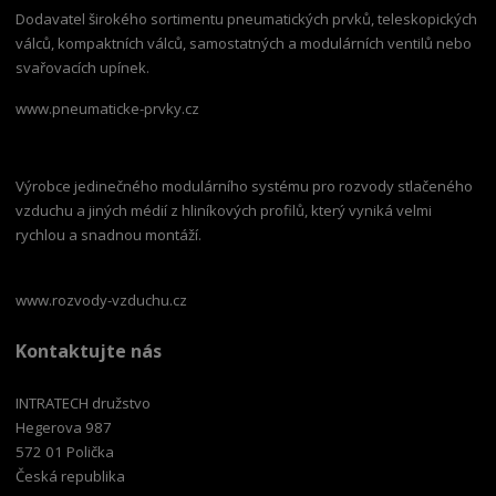
Dodavatel širokého sortimentu pneumatických prvků, teleskopických
válců, kompaktních válců, samostatných a modulárních ventilů nebo
svařovacích upínek.
www.pneumaticke-prvky.cz
Výrobce jedinečného modulárního systému pro rozvody stlačeného
vzduchu a jiných médií z hliníkových profilů, který vyniká velmi
rychlou a snadnou montáží.
www.rozvody-vzduchu.cz
Kontaktujte nás
INTRATECH družstvo
Hegerova 987
572 01 Polička
Česká republika