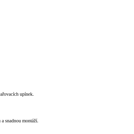
vařovacích upínek.
u a snadnou montáží.