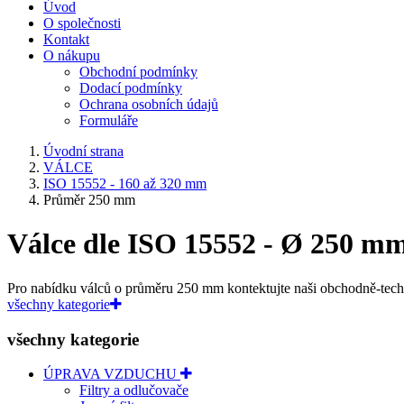
Úvod
O společnosti
Kontakt
O nákupu
Obchodní podmínky
Dodací podmínky
Ochrana osobních údajů
Formuláře
Úvodní strana
VÁLCE
ISO 15552 - 160 až 320 mm
Průměr 250 mm
Válce dle ISO 15552 - Ø 250 m
Pro nabídku válců o průměru 250 mm kontektujte naši obchodně-tech
všechny kategorie
všechny kategorie
ÚPRAVA VZDUCHU
Filtry a odlučovače