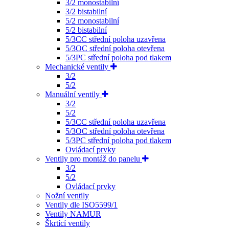
3/2 monostabilní
3/2 bistabilní
5/2 monostabilní
5/2 bistabilní
5/3CC střední poloha uzavřena
5/3OC střední poloha otevřena
5/3PC střední poloha pod tlakem
Mechanické ventily
3/2
5/2
Manuální ventily
3/2
5/2
5/3CC střední poloha uzavřena
5/3OC střední poloha otevřena
5/3PC střední poloha pod tlakem
Ovládací prvky
Ventily pro montáž do panelu
3/2
5/2
Ovládací prvky
Nožní ventily
Ventily dle ISO5599/1
Ventily NAMUR
Škrtící ventily