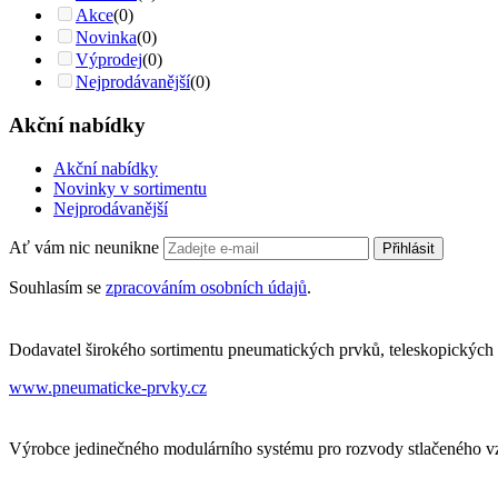
Akce
(0)
Novinka
(0)
Výprodej
(0)
Nejprodávanější
(0)
Akční nabídky
Akční nabídky
Novinky v sortimentu
Nejprodávanější
Ať vám nic neunikne
Přihlásit
Souhlasím se
zpracováním osobních údajů
.
Dodavatel širokého sortimentu pneumatických prvků, teleskopických 
www.pneumaticke-prvky.cz
Výrobce jedinečného modulárního systému pro rozvody stlačeného vzd