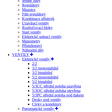
Jemné filtry
Regulátory
Maznice
Filtr-regulátory
Kombinace přístrojů
Uzavírací ventily
Rozbočovací bloky
Start ventily
Elektrické spínací ventily
Manometry
Příslušenství
Náhradní díly
VENTILY
Elektrické ventily
2/2
3/2 monostabilní
3/2 bistabilní
5/2 monostabilní
5/2 bistabilní
5/3CC střední poloha uzavřena
5/3OC střední poloha otevřena
5/3PC střední poloha pod tlakem
Desky pod ventily
Cívky a konektory
Pneumatické ventily