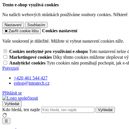
Tento e-shop využívá cookies
Na našich webových stránkách používáme soubory cookies. Některé z n
Nastavení
Souhlasím
Cookies nastavení
Zavřít cookie lištu
Vaše soukromí je důležité. Můžete si vybrat nastavení cookies níže.
Cookies nezbytné pro využívání e-shopu
Toto nastavení nelze 
Marketingové cookies
Díky těmto cookies můžeme zlepšovat výko
Analytické cookies
Tyto cookies nám pomáhají pochopit, jak e-s
Potvrzuji
+420 461 544 427
eshop@intratech.cz
Přihlásit se
Vyhledat
Kdo hledá, ten najde
Vyhledat
☰