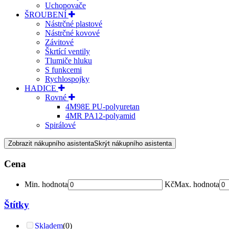
Uchopovače
ŠROUBENÍ
Nástrčné plastové
Nástrčné kovové
Závitové
Škrtící ventily
Tlumiče hluku
S funkcemi
Rychlospojky
HADICE
Rovné
4M98E PU-polyuretan
4MR PA12-polyamid
Spirálové
Zobrazit nákupního asistenta
Skrýt nákupního asistenta
Cena
Min. hodnota
Kč
Max. hodnota
Štítky
Skladem
(0)