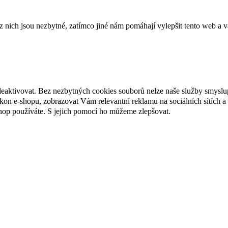
ich jsou nezbytné, zatímco jiné nám pomáhají vylepšit tento web a vá
deaktivovat. Bez nezbytných cookies souborů nelze naše služby smyslu
n e-shopu, zobrazovat Vám relevantní reklamu na sociálních sítích a 
hop používáte. S jejich pomocí ho můžeme zlepšovat.