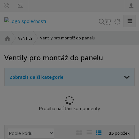
☰
V
y
h
Ú
Ventily pro montáž do panelu
VENTILY
l
v
o
e
Ventily pro montáž do panelu
d
d
n
a
í
t
Zobrazit další kategorie
s
t
r
a
n
Probíhá načítání komponenty
a
Ř
O
T
Ř
35
položek
a