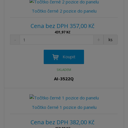
t
s
t
v
t
Točítko černé 2 pozice do panelu
í
v
í
Cena bez DPH 357,00 Kč
431,97 Kč
S
N
Z
ks
n
a
m
í
v
ě
ž
ý
n
Koupit
i
š
i
t
i
t
SKLADEM
m
t
p
n
m
AI-3522Q
o
o
n
ž
o
č
s
ž
e
t
s
t
v
t
Točítko černé 1 pozice do panelu
í
v
í
Cena bez DPH 382,00 Kč