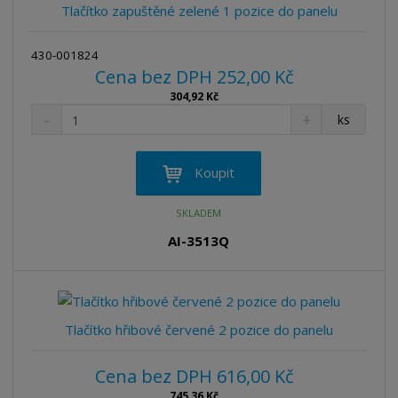
v
t
Tlačítko zapuštěné zelené 1 pozice do panelu
í
v
í
430-001824
Cena bez DPH 252,00 Kč
304,92 Kč
S
N
Z
ks
n
a
m
í
v
ě
ž
ý
n
Koupit
i
š
i
t
i
t
SKLADEM
m
t
p
n
m
AI-3513Q
o
o
n
ž
o
č
s
ž
e
t
s
t
v
t
Tlačítko hřibové červené 2 pozice do panelu
í
v
í
Cena bez DPH 616,00 Kč
745,36 Kč