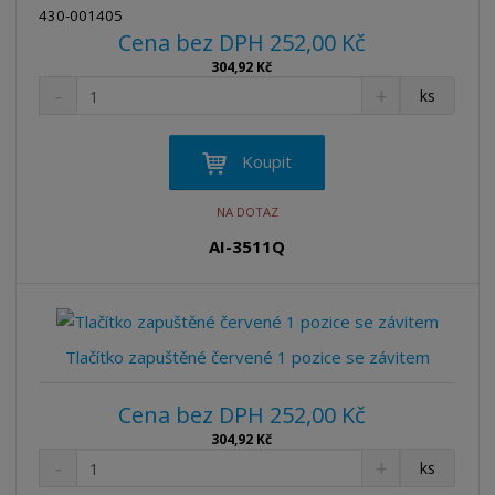
430-001405
Cena bez DPH 252,00 Kč
304,92 Kč
S
N
Z
ks
n
a
m
í
v
ě
ž
ý
n
Koupit
i
š
i
t
i
t
NA DOTAZ
m
t
p
n
m
AI-3511Q
o
o
n
ž
o
č
s
ž
e
t
s
t
v
t
Tlačítko zapuštěné červené 1 pozice se závitem
í
v
í
Cena bez DPH 252,00 Kč
304,92 Kč
S
N
Z
ks
n
a
m