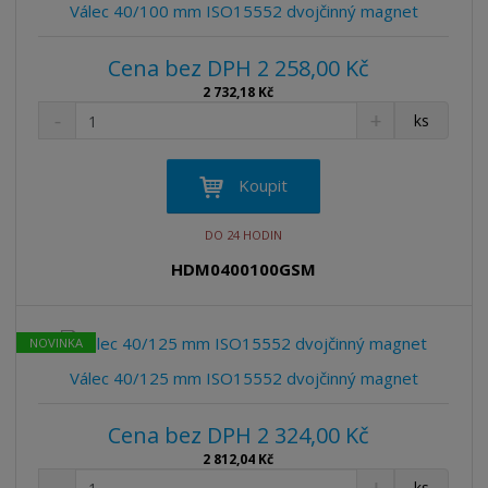
v
t
Válec 40/100 mm ISO15552 dvojčinný magnet
í
v
í
Cena bez DPH 2 258,00 Kč
2 732,18 Kč
S
N
Z
ks
n
a
m
í
v
ě
ž
ý
n
Koupit
i
š
i
t
i
t
DO 24 HODIN
m
t
p
n
m
HDM0400100GSM
o
o
n
ž
o
č
s
ž
e
NOVINKA
t
s
t
v
t
Válec 40/125 mm ISO15552 dvojčinný magnet
í
v
í
Cena bez DPH 2 324,00 Kč
2 812,04 Kč
S
N
Z
ks