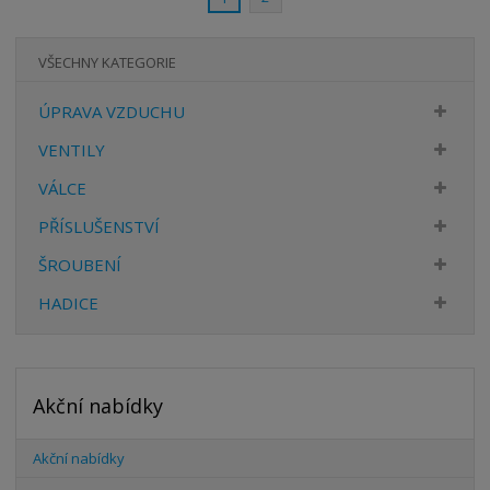
v
t
í
v
í
VŠECHNY KATEGORIE
ÚPRAVA VZDUCHU
VENTILY
VÁLCE
PŘÍSLUŠENSTVÍ
ŠROUBENÍ
HADICE
Akční nabídky
Akční nabídky