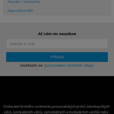
Novinky v sortimentu
Nejprodávanější
Ať vám nic neunikne
Přihlásit
Souhlasím se
zpracováním osobních údajů
.
Dodavatel širokého sortimentu pneumatických prvků, teleskopických
válců, kompaktních válců, samostatných a modulárních ventilů nebo