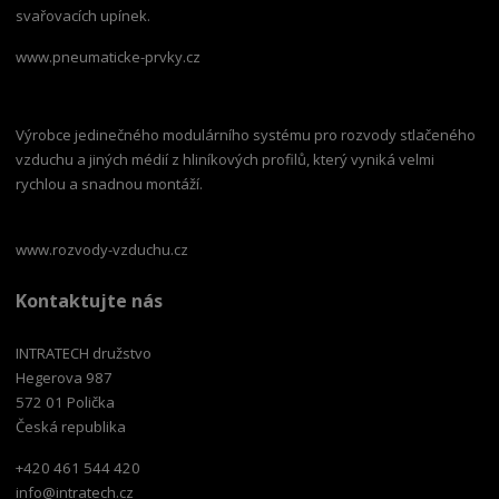
svařovacích upínek.
www.pneumaticke-prvky.cz
Výrobce jedinečného modulárního systému pro rozvody stlačeného
vzduchu a jiných médií z hliníkových profilů, který vyniká velmi
rychlou a snadnou montáží.
www.rozvody-vzduchu.cz
Kontaktujte nás
INTRATECH družstvo
Hegerova 987
572 01 Polička
Česká republika
+420 461 544 420
info@intratech.cz