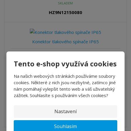
t
SKLADEM
m
t
p
n
m
HZ9N12150080
o
o
n
ž
o
č
s
ž
e
t
s
t
v
t
Konektor tlakového spínače IP65
í
v
í
430-000886
Tento e-shop využívá cookies
Cena bez DPH 129,00 Kč
156,09 Kč
S
N
Z
Na našich webových stránkách používáme soubory
ks
n
a
m
cookies. Některé z nich jsou nezbytné, zatímco jiné
í
v
ě
nám pomáhají vylepšit tento web a váš uživatelský
ž
ý
n
Koupit
zážitek. Souhlasíte s používáním všech cookies?
i
š
i
t
i
t
NA DOTAZ
m
t
Nastavení
p
n
m
HZ9N12B
o
o
n
Souhlasím
ž
o
č