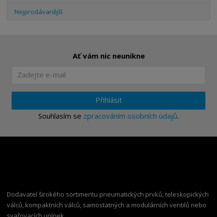
Nejprodávanější
Ať vám nic neunikne
Přihlásit
Souhlasím se
zpracováním osobních údajů
.
Dodavatel širokého sortimentu pneumatických prvků, teleskopických
válců, kompaktních válců, samostatných a modulárních ventilů nebo
svařovacích upínek.