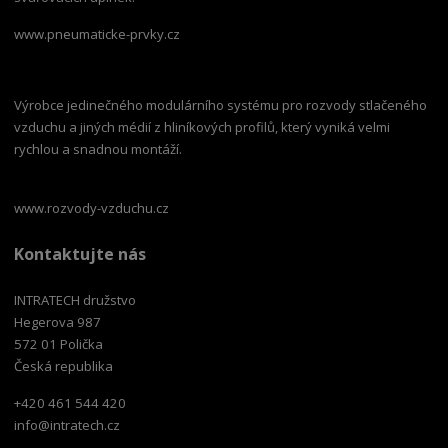
www.pneumaticke-prvky.cz
Výrobce jedinečného modulárního systému pro rozvody stlačeného
vzduchu a jiných médií z hliníkových profilů, který vyniká velmi
rychlou a snadnou montáží.
www.rozvody-vzduchu.cz
Kontaktujte nás
INTRATECH družstvo
Hegerova 987
572 01 Polička
Česká republika
+420 461 544 420
info@intratech.cz