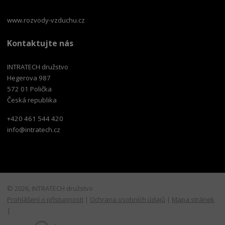
www.rozvody-vzduchu.cz
Kontaktujte nás
INTRATECH družstvo
Hegerova 987
572 01 Polička
Česká republika
+420 461 544 420
info@intratech.cz
© 2026, INTRATECH družstvo
Prohlášení o přístupnosti
|
Ochrana osobních údajů
|
Mapa stránek
|
E