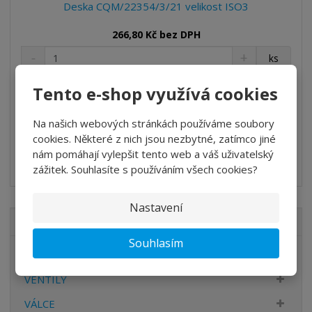
í
v
Deska CQM/22354/3/21 velikost ISO3
í
266,80 Kč bez DPH
S
N
Z
ks
n
a
m
í
v
ě
Tento e-shop využívá cookies
Koupit
ž
ý
n
i
š
i
t
i
Na našich webových stránkách používáme soubory
t
m
t
SKLADEM
cookies. Některé z nich jsou nezbytné, zatímco jiné
p
n
m
nám pomáhají vylepšit tento web a váš uživatelský
o
o
n
KX9420
zážitek. Souhlasíte s používáním všech cookies?
ž
o
č
s
ž
e
t
s
Nastavení
t
v
t
VŠECHNY KATEGORIE
í
v
Souhlasím
í
ÚPRAVA VZDUCHU
VENTILY
VÁLCE