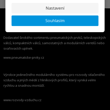
Nastavení
Souhlasím
Dodavatel širokého sortimentu pneumatických prvků, teleskopických
válců, kompaktních válců, samostatných a modulárních ventilů nebo
svařovacích upínek.
www.pneumaticke-prvky.cz
Výrobce jedinečného modulárního systému pro rozvody stlačeného
vzduchu a jiných médií z hliníkových profilů, který vyniká velmi
rychlou a snadnou montáží.
www.rozvody-vzduchu.cz