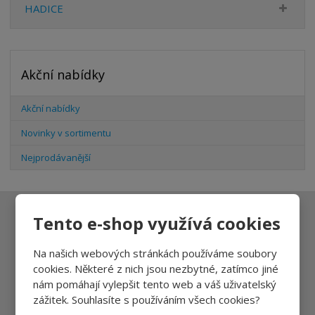
HADICE
Akční nabídky
Akční nabídky
Novinky v sortimentu
Nejprodávanější
Tento e-shop využívá cookies
Ať vám nic neunikne
Na našich webových stránkách používáme soubory
cookies. Některé z nich jsou nezbytné, zatímco jiné
nám pomáhají vylepšit tento web a váš uživatelský
Přihlásit
zážitek. Souhlasíte s používáním všech cookies?
Souhlasím se
zpracováním osobních údajů
.