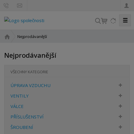
☰
V
y
h
Ú
Nejprodávanější
l
v
o
e
Nejprodávanější
d
d
n
a
í
VŠECHNY KATEGORIE
t
s
t
ÚPRAVA VZDUCHU
r
a
VENTILY
n
VÁLCE
a
PŘÍSLUŠENSTVÍ
ŠROUBENÍ