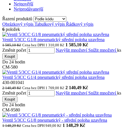
Nejnovější
Nejprodávanejší
Řazení produktů
Obrázkový výpis
Tabulkový výpis
Řádkový výpis
6
položek
Ventil 5/3CC G1/8 pneumatický střední poloha uzavřena
1 585,10 Kč
1 585,10 Kč
Cena bez DPH 1 310,00 Kč
Změnit počet
Navýšit množství
Snížit množství
ks
Koupit
Do 24 hodin
CM-580
Ventil 5/3CC G1/4 pneumatický střední poloha uzavřena
430-001041
2 140,49 Kč
2 140,49 Kč
Cena bez DPH 1 769,00 Kč
Změnit počet
Navýšit množství
Snížit množství
ks
Koupit
Do 24 hodin
CM-9580
Ventil 5/3CC G1/8 pneumatický - střední poloha uzavřena
1 148,29 Kč
1 148,29 Kč
Cena bez DPH 949,00 Kč