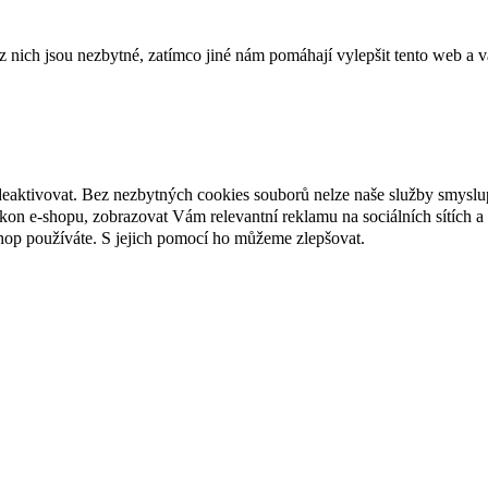
ich jsou nezbytné, zatímco jiné nám pomáhají vylepšit tento web a vá
deaktivovat. Bez nezbytných cookies souborů nelze naše služby smyslu
n e-shopu, zobrazovat Vám relevantní reklamu na sociálních sítích a 
hop používáte. S jejich pomocí ho můžeme zlepšovat.