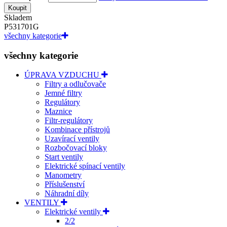
Koupit
Skladem
P531701G
všechny kategorie
všechny kategorie
ÚPRAVA VZDUCHU
Filtry a odlučovače
Jemné filtry
Regulátory
Maznice
Filtr-regulátory
Kombinace přístrojů
Uzavírací ventily
Rozbočovací bloky
Start ventily
Elektrické spínací ventily
Manometry
Příslušenství
Náhradní díly
VENTILY
Elektrické ventily
2/2