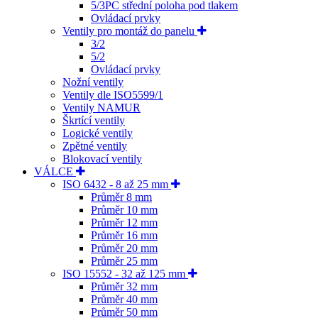
5/3PC střední poloha pod tlakem
Ovládací prvky
Ventily pro montáž do panelu
3/2
5/2
Ovládací prvky
Nožní ventily
Ventily dle ISO5599/1
Ventily NAMUR
Škrtící ventily
Logické ventily
Zpětné ventily
Blokovací ventily
VÁLCE
ISO 6432 - 8 až 25 mm
Průměr 8 mm
Průměr 10 mm
Průměr 12 mm
Průměr 16 mm
Průměr 20 mm
Průměr 25 mm
ISO 15552 - 32 až 125 mm
Průměr 32 mm
Průměr 40 mm
Průměr 50 mm