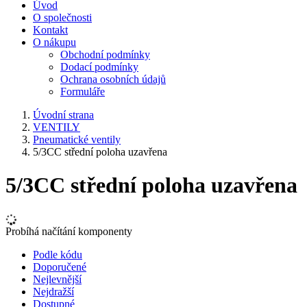
Úvod
O společnosti
Kontakt
O nákupu
Obchodní podmínky
Dodací podmínky
Ochrana osobních údajů
Formuláře
Úvodní strana
VENTILY
Pneumatické ventily
5/3CC střední poloha uzavřena
5/3CC střední poloha uzavřena
Probíhá načítání komponenty
Podle kódu
Doporučené
Nejlevnější
Nejdražší
Dostupné