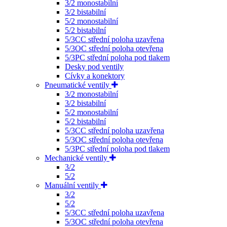
3/2 monostabilní
3/2 bistabilní
5/2 monostabilní
5/2 bistabilní
5/3CC střední poloha uzavřena
5/3OC střední poloha otevřena
5/3PC střední poloha pod tlakem
Desky pod ventily
Cívky a konektory
Pneumatické ventily
3/2 monostabilní
3/2 bistabilní
5/2 monostabilní
5/2 bistabilní
5/3CC střední poloha uzavřena
5/3OC střední poloha otevřena
5/3PC střední poloha pod tlakem
Mechanické ventily
3/2
5/2
Manuální ventily
3/2
5/2
5/3CC střední poloha uzavřena
5/3OC střední poloha otevřena