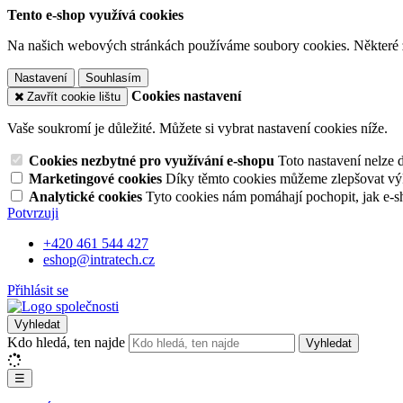
Tento e-shop využívá cookies
Na našich webových stránkách používáme soubory cookies. Některé z n
Nastavení
Souhlasím
Cookies nastavení
Zavřít cookie lištu
Vaše soukromí je důležité. Můžete si vybrat nastavení cookies níže.
Cookies nezbytné pro využívání e-shopu
Toto nastavení nelze 
Marketingové cookies
Díky těmto cookies můžeme zlepšovat výko
Analytické cookies
Tyto cookies nám pomáhají pochopit, jak e-s
Potvrzuji
+420 461 544 427
eshop@intratech.cz
Přihlásit se
Vyhledat
Kdo hledá, ten najde
Vyhledat
☰