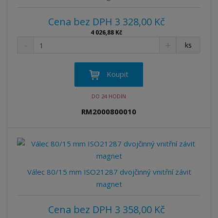
Cena bez DPH 3 328,00 Kč
4 026,88 Kč
S
N
Z
ks
n
a
m
í
v
ě
ž
ý
n
Koupit
i
š
i
t
i
t
DO 24 HODIN
m
t
p
n
m
RM2000800010
o
o
n
ž
o
č
s
ž
e
t
s
t
v
t
í
v
Válec 80/15 mm ISO21287 dvojčinný vnitřní závit
í
magnet
Cena bez DPH 3 358,00 Kč