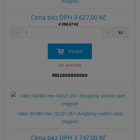
magnet
Cena bez DPH 3 627,00 Kč
4 388,67 Kč
S
N
Z
ks
n
a
m
í
v
ě
ž
ý
n
Koupit
i
š
i
t
i
t
DO 24 HODIN
m
t
p
n
m
RM2000800060
o
o
n
ž
o
č
s
ž
e
t
s
t
v
t
í
v
Válec 80/80 mm ISO21287 dvojčinný vnitřní závit
í
magnet
Cena bez DPH 3 747,00 Kč