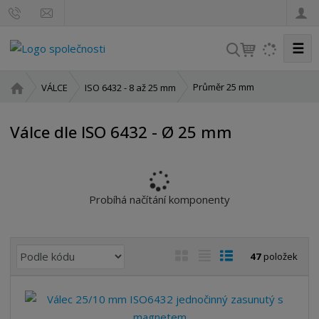
☰
V
y
h
Ú
Průměr 25 mm
VÁLCE
ISO 6432 - 8 až 25 mm
l
v
o
e
Válce dle ISO 6432 - Ø 25 mm
d
d
n
a
í
t
s
t
Probíhá načítání komponenty
r
a
n
Ř
O
T
Ř
47
položek
a
a
b
a
á
z
r
b
d
e
á
u
k
n