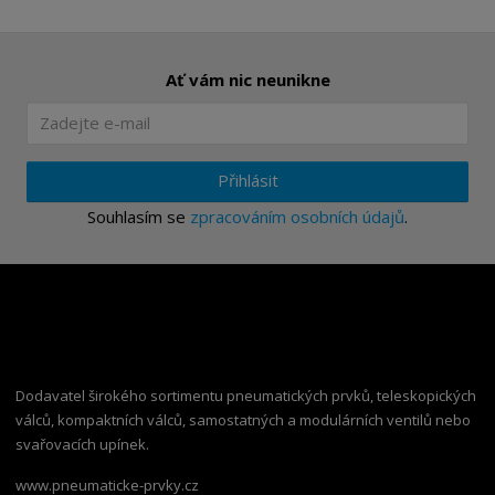
Ať vám nic neunikne
Přihlásit
Souhlasím se
zpracováním osobních údajů
.
Dodavatel širokého sortimentu pneumatických prvků, teleskopických
válců, kompaktních válců, samostatných a modulárních ventilů nebo
svařovacích upínek.
www.pneumaticke-prvky.cz