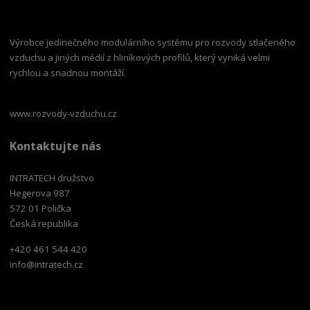
Výrobce jedinečného modulárního systému pro rozvody stlačeného
vzduchu a jiných médií z hliníkových profilů, který vyniká velmi
rychlou a snadnou montáží.
www.rozvody-vzduchu.cz
Kontaktujte nás
INTRATECH družstvo
Hegerova 987
572 01 Polička
Česká republika
+420 461 544 420
info@intratech.cz