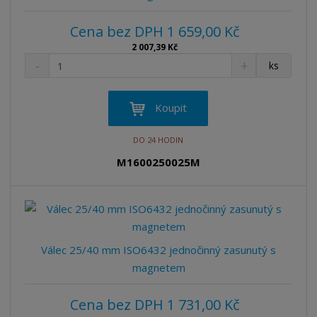
Cena bez DPH 1 659,00 Kč
2 007,39 Kč
S
N
Z
ks
n
a
m
í
v
ě
ž
ý
n
Koupit
i
š
i
t
i
t
DO 24 HODIN
m
t
p
n
m
M1600250025M
o
o
n
ž
o
č
s
ž
e
t
s
t
v
t
í
v
Válec 25/40 mm ISO6432 jednočinný zasunutý s
í
magnetem
Cena bez DPH 1 731,00 Kč