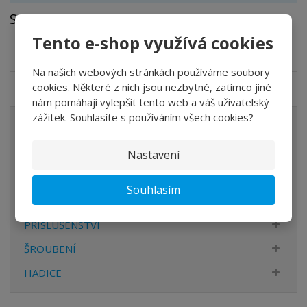
Soubory ke stažení
Tento e-shop využívá cookies
Katalog válců série H
pdf
(3863.11 Kb)
Na našich webových stránkách používáme soubory
cookies. Některé z nich jsou nezbytné, zatímco jiné
nám pomáhají vylepšit tento web a váš uživatelský
zážitek. Souhlasíte s používáním všech cookies?
VŠECHNY KATEGORIE
ÚPRAVA VZDUCHU
Nastavení
VENTILY
Souhlasím
VÁLCE
PŘÍSLUŠENSTVÍ
ŠROUBENÍ
HADICE