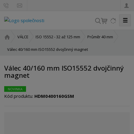
☰
V
y
h
Ú
VÁLCE
ISO 15552 - 32 až 125 mm
Průměr 40 mm
l
v
o
Válec 40/160 mm ISO15552 dvojčinný magnet
e
d
d
n
a
Válec 40/160 mm ISO15552 dvojčinný
í
t
magnet
s
t
r
NOVINKA
a
Kód produktu:
HDM0400160GSM
n
a