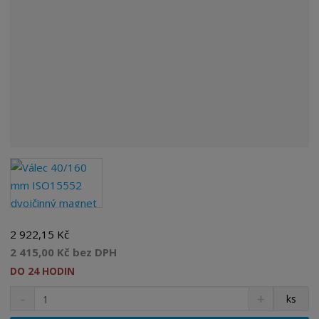
2 922,15 Kč
2 415,00 Kč bez DPH
DO 24 HODIN
S
N
Z
ks
n
a
m