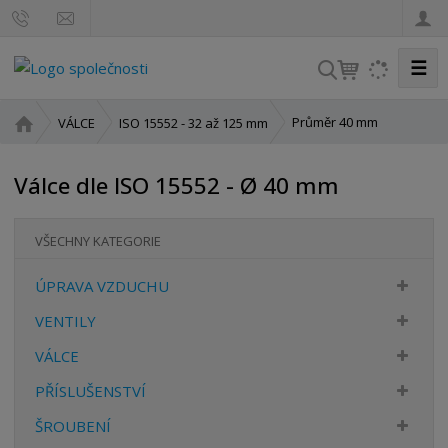
☰
V
y
h
Ú
Průměr 40 mm
VÁLCE
ISO 15552 - 32 až 125 mm
l
v
o
e
Válce dle ISO 15552 - Ø 40 mm
d
d
n
a
í
t
VŠECHNY KATEGORIE
s
t
ÚPRAVA VZDUCHU
r
a
VENTILY
n
VÁLCE
a
PŘÍSLUŠENSTVÍ
ŠROUBENÍ