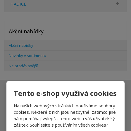
HADICE
Akční nabídky
Akční nabídky
Novinky v sortimentu
Nejprodávanější
Tento e-shop využívá cookies
Ať vám nic neunikne
Na našich webových stránkách používáme soubory
cookies. Některé z nich jsou nezbytné, zatímco jiné
nám pomáhají vylepšit tento web a váš uživatelský
Přihlásit
zážitek. Souhlasíte s používáním všech cookies?
Souhlasím se
zpracováním osobních údajů
.