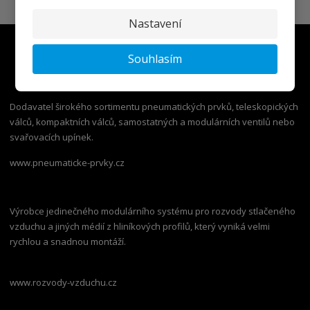
Nastavení
Souhlasím
Dodavatel širokého sortimentu pneumatických prvků, teleskopických
válců, kompaktních válců, samostatných a modulárních ventilů nebo
svařovacích upínek.
www.pneumaticke-prvky.cz
Výrobce jedinečného modulárního systému pro rozvody stlačeného
vzduchu a jiných médií z hliníkových profilů, který vyniká velmi
rychlou a snadnou montáží.
www.rozvody-vzduchu.cz