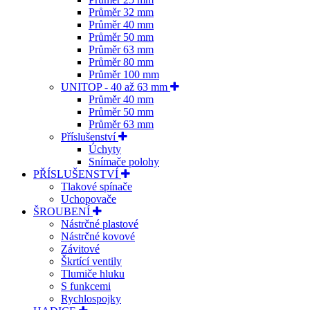
Průměr 32 mm
Průměr 40 mm
Průměr 50 mm
Průměr 63 mm
Průměr 80 mm
Průměr 100 mm
UNITOP - 40 až 63 mm
Průměr 40 mm
Průměr 50 mm
Průměr 63 mm
Příslušenství
Úchyty
Snímače polohy
PŘÍSLUŠENSTVÍ
Tlakové spínače
Uchopovače
ŠROUBENÍ
Nástrčné plastové
Nástrčné kovové
Závitové
Škrtící ventily
Tlumiče hluku
S funkcemi
Rychlospojky