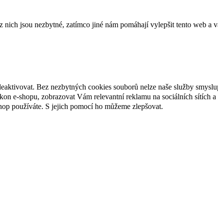
ich jsou nezbytné, zatímco jiné nám pomáhají vylepšit tento web a vá
deaktivovat. Bez nezbytných cookies souborů nelze naše služby smyslu
n e-shopu, zobrazovat Vám relevantní reklamu na sociálních sítích a 
hop používáte. S jejich pomocí ho můžeme zlepšovat.