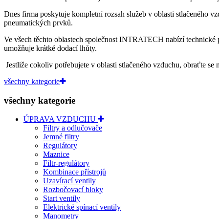
Dnes firma poskytuje kompletní rozsah služeb v oblasti stlačeného 
pneumatických prvků.
Ve všech těchto oblastech společnost INTRATECH nabízí
technické 
umožňuje krátké dodací lhůty.
Jestliže cokoliv potřebujete
v oblasti stlačeného vzduchu
, obraťte se 
všechny kategorie
všechny kategorie
ÚPRAVA VZDUCHU
Filtry a odlučovače
Jemné filtry
Regulátory
Maznice
Filtr-regulátory
Kombinace přístrojů
Uzavírací ventily
Rozbočovací bloky
Start ventily
Elektrické spínací ventily
Manometry