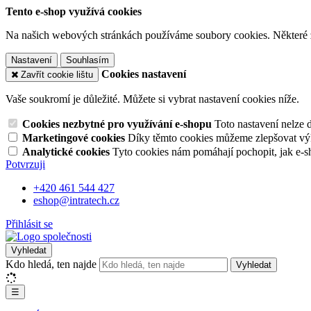
Tento e-shop využívá cookies
Na našich webových stránkách používáme soubory cookies. Některé z n
Nastavení
Souhlasím
Cookies nastavení
Zavřít cookie lištu
Vaše soukromí je důležité. Můžete si vybrat nastavení cookies níže.
Cookies nezbytné pro využívání e-shopu
Toto nastavení nelze 
Marketingové cookies
Díky těmto cookies můžeme zlepšovat výko
Analytické cookies
Tyto cookies nám pomáhají pochopit, jak e-s
Potvrzuji
+420 461 544 427
eshop@intratech.cz
Přihlásit se
Vyhledat
Kdo hledá, ten najde
Vyhledat
☰