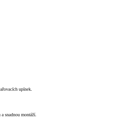
vařovacích upínek.
u a snadnou montáží.