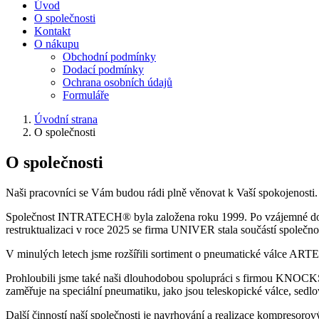
Úvod
O společnosti
Kontakt
O nákupu
Obchodní podmínky
Dodací podmínky
Ochrana osobních údajů
Formuláře
Úvodní strana
O společnosti
O společnosti
Naši pracovníci se Vám budou rádi plně věnovat k Vaší spokojenosti.
Společnost INTRATECH® byla založena roku 1999. Po vzájemné doh
restruktualizaci v roce 2025 se firma UNIVER stala součástí společ
V minulých letech jsme
rozšířili sortiment o pneumatické válce ART
Prohloubili jsme také naši dlouhodobou spolupráci s firmou KNOCKS 
zaměřuje na speciální pneumatiku, jako jsou teleskopické válce, sedlov
Další činností naší společnosti je navrhování a realizace kompresor