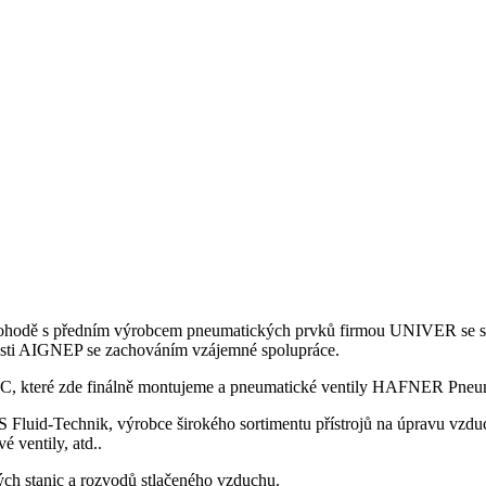
odě s předním výrobcem pneumatických prvků firmou UNIVER se stal
nosti AIGNEP se zachováním vzájemné spolupráce.
EC, které zde finálně montujeme a pneumatické ventily HAFNER Pneuma
Fluid-Technik, výrobce širokého sortimentu přístrojů na úpravu vzdu
é ventily, atd..
ových stanic a rozvodů stlačeného vzduchu.