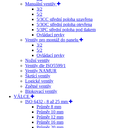
Manuální ventily
3/2
5/2
5/3CC střední poloha uzavřena
5/3OC střední poloha otevřena
5/3PC střední poloha pod tlakem
Ovládací prvky
Ventily pro montáž do panelu
3/2
5/2
Ovládací prvky
Nožní ventily
Ventily dle ISO5599/1
Ventily NAMUR
Škrtící ventily
Logické ventily
Zpětné ventily
Blokovací ventily
VÁLCE
ISO 6432 - 8 až 25 mm
Průměr 8 mm
Průměr 10 mm
Průměr 12 mm
Průměr 16 mm
Průměr 20 mm