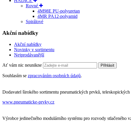
HADICE
Rovné
4M98E PU-polyuretan
4MR PA12-polyamid
Spirálové
Akční nabídky
Akční nabídky
Novinky v sortimentu
Nejprodávanější
Ať vám nic neunikne
Přihlásit
Souhlasím se
zpracováním osobních údajů
.
Dodavatel širokého sortimentu pneumatických prvků, teleskopických 
www.pneumaticke-prvky.cz
Výrobce jedinečného modulárního systému pro rozvody stlačeného vzd