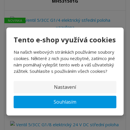
MH531501G
o
o
n
ž
o
č
s
ž
e
NOVINKA
t
s
t
v
t
í
v
Ventil 5/3CC G1/4 elektrický střední poloha uzavřena
Tento e-shop využívá cookies
í
Cena bez DPH 3 136,00 Kč
Na našich webových stránkách používáme soubory
cookies. Některé z nich jsou nezbytné, zatímco jiné
3 794,56 Kč
S
N
Z
nám pomáhají vylepšit tento web a váš uživatelský
ks
n
a
m
zážitek. Souhlasíte s používáním všech cookies?
í
v
ě
ž
ý
n
Koupit
i
š
Nastavení
i
t
i
t
SKLADEM
m
t
Souhlasím
p
n
m
MH531701G
o
o
n
ž
o
č
s
ž
e
t
s
t