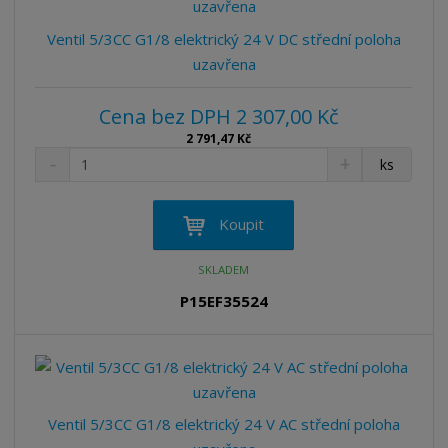
v
t
í
v
Ventil 5/3CC G1/8 elektrický 24 V DC střední poloha
í
uzavřena
Cena bez DPH 2 307,00 Kč
2 791,47 Kč
S
N
Z
ks
n
a
m
í
v
ě
ž
ý
n
Koupit
i
š
i
t
i
t
SKLADEM
m
t
p
n
m
P15EF35524
o
o
n
ž
o
č
s
ž
e
t
s
t
v
t
í
v
Ventil 5/3CC G1/8 elektrický 24 V AC střední poloha
í