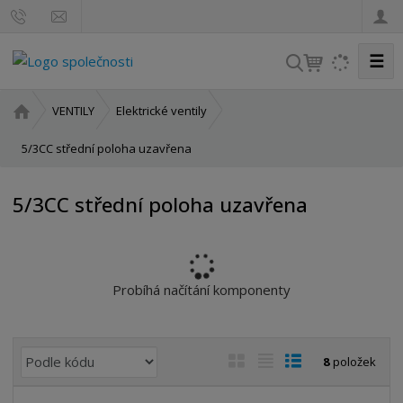
☰
V
y
h
Ú
VENTILY
Elektrické ventily
l
v
o
5/3CC střední poloha uzavřena
e
d
d
n
a
5/3CC střední poloha uzavřena
í
t
s
t
r
a
Probíhá načítání komponenty
n
a
Ř
O
T
Ř
8
položek
a
b
a
á
z