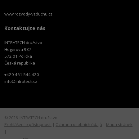
www.rozvody-vzduchu.cz
Kontaktujte nás
INTRATECH družstvo
Hegerova 987
572 01 Polička
Česká republika
+420 461 544 420
info@intratech.cz
© 2026, INTRATECH družstvo
Prohlášení o přístupnosti
|
Ochrana osobních údajů
|
Mapa stránek
|