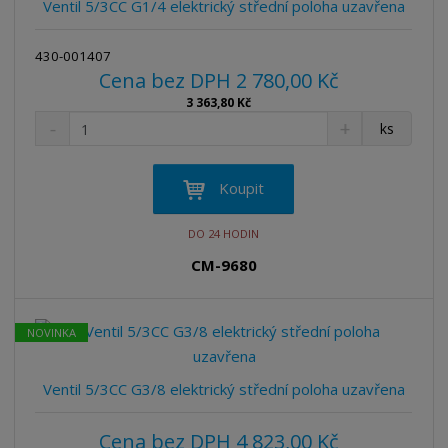
Ventil 5/3CC G1/4 elektrický střední poloha uzavřena
í
430-001407
Cena bez DPH 2 780,00 Kč
3 363,80 Kč
S
N
Z
ks
n
a
m
í
v
ě
ž
ý
n
Koupit
i
š
i
t
i
t
DO 24 HODIN
m
t
p
n
m
CM-9680
o
o
n
ž
o
č
s
ž
e
NOVINKA
t
s
t
v
t
í
v
Ventil 5/3CC G3/8 elektrický střední poloha uzavřena
í
Cena bez DPH 4 823,00 Kč