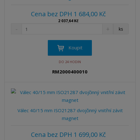
Cena bez DPH 1 684,00 Kč
2 037,64 Kč
S
N
Z
ks
n
a
m
í
v
ě
ž
ý
n
Koupit
i
š
i
t
i
t
DO 24 HODIN
m
t
p
n
m
RM2000400010
o
o
n
ž
o
č
s
ž
e
t
s
t
v
t
í
v
Válec 40/15 mm ISO21287 dvojčinný vnitřní závit
í
magnet
Cena bez DPH 1 699,00 Kč