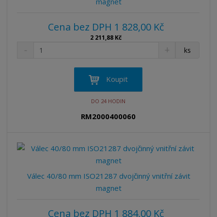
magnet
Cena bez DPH 1 828,00 Kč
2 211,88 Kč
S
N
Z
ks
n
a
m
í
v
ě
ž
ý
n
Koupit
i
š
i
t
i
t
DO 24 HODIN
m
t
p
n
m
RM2000400060
o
o
n
ž
o
č
s
ž
e
t
s
t
v
t
í
v
Válec 40/80 mm ISO21287 dvojčinný vnitřní závit
í
magnet
Cena bez DPH 1 884,00 Kč