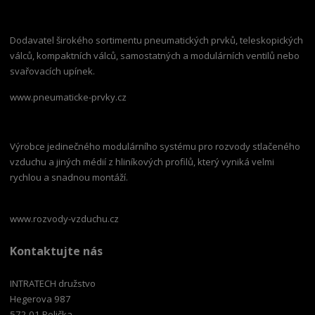
Dodavatel širokého sortimentu pneumatických prvků, teleskopických
válců, kompaktních válců, samostatných a modulárních ventilů nebo
svařovacích upínek.
www.pneumaticke-prvky.cz
Výrobce jedinečného modulárního systému pro rozvody stlačeného
vzduchu a jiných médií z hliníkových profilů, který vyniká velmi
rychlou a snadnou montáží.
www.rozvody-vzduchu.cz
Kontaktujte nás
INTRATECH družstvo
Hegerova 987
572 01 Polička