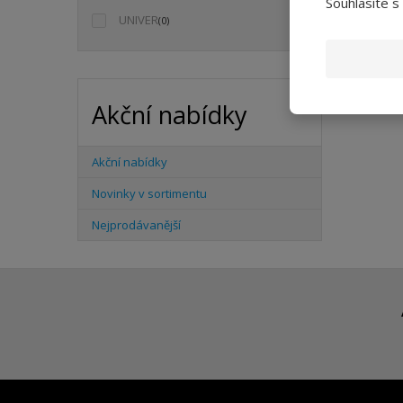
Souhlasíte s
UNIVER
(0)
Akční nabídky
Akční nabídky
Novinky v sortimentu
Nejprodávanější