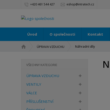
+420 461 544 427
eshop@intratech.cz
Úvod
O společnosti
Kontakt
Ú
Náhradní díly
ÚPRAVA VZDUCHU
v
o
N
d
VŠECHNY KATEGORIE
n
í
ÚPRAVA VZDUCHU
s
t
VENTILY
r
VÁLCE
a
n
PŘÍSLUŠENSTVÍ
a