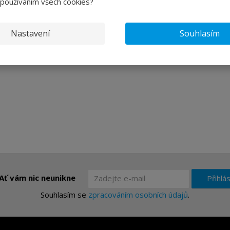
 používáním všech cookies?
Nastavení
Souhlasím
Ať vám nic neunikne
Přihlás
Souhlasím se
zpracováním osobních údajů
.