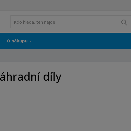
V
O nákupu
áhradní díly