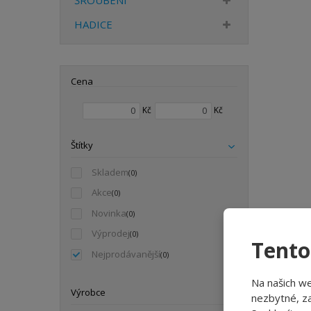
ŠROUBENÍ
HADICE
Cena
Min. hodnota
Max. hodnota
Kč
Kč
Štítky
Skladem
(0)
Akce
(0)
Novinka
(0)
Výprodej
(0)
Tento
Nejprodávanější
(0)
Na našich w
Výrobce
nezbytné, za