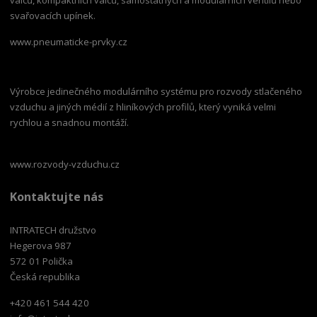
svařovacích upínek.
www.pneumaticke-prvky.cz
Výrobce jedinečného modulárního systému pro rozvody stlačeného
vzduchu a jiných médií z hliníkových profilů, který vyniká velmi
rychlou a snadnou montáží.
www.rozvody-vzduchu.cz
Kontaktujte nás
INTRATECH družstvo
Hegerova 987
572 01 Polička
Česká republika
+420 461 544 420