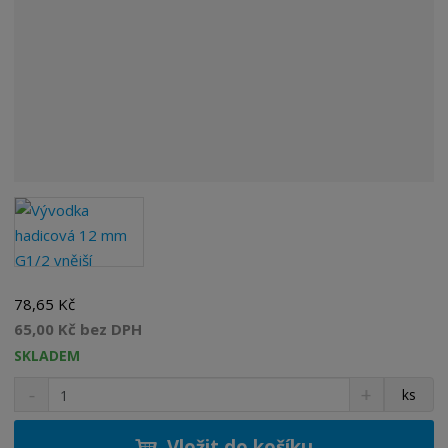
78,65 Kč
65,00 Kč bez DPH
SKLADEM
S
N
Z
ks
n
a
m
í
v
ě
ž
ý
Vložit do košíku