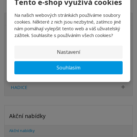
Tento e-shop využívá cookies
Na našich webových stránkách používáme soubory
VŠECHNY KATEGORIE
cookies. Některé z nich jsou nezbytné, zatímco jiné
nám pomáhají vylepšit tento web a váš uživatelský
ÚPRAVA VZDUCHU
zážitek. Souhlasíte s používáním všech cookies?
VENTILY
Nastavení
VÁLCE
PŘÍSLUŠENSTVÍ
Souhlasím
ŠROUBENÍ
HADICE
Akční nabídky
Akční nabídky