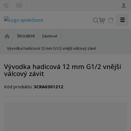
☰
V
y
h
Ú
ŠROUBENÍ
Závitové
l
v
o
Vývodka hadicová 12 mm G1/2 vnější válcový závit
e
d
d
n
a
Vývodka hadicová 12 mm G1/2 vnější
í
t
válcový závit
s
t
Kód produktu:
3CRA0301212
r
a
n
a