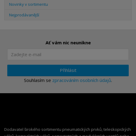
Novinky v sortimentu
Nejprodávanější
Ať vám nic neunikne
Přihlásit
Souhlasím se
zpracováním osobních údajů
.
Dodavatel širokého sortimentu pneumatických prvků, teleskopických
válců, kompaktních válců, samostatných a modulárních ventilů nebo