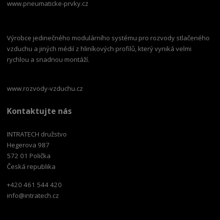
www.pneumaticke-prvky.cz
Výrobce jedinečného modulárního systému pro rozvody stlačeného
vzduchu a jiných médií z hliníkových profilů, který vyniká velmi
rychlou a snadnou montáží.
www.rozvody-vzduchu.cz
Kontaktujte nás
INTRATECH družstvo
Hegerova 987
572 01 Polička
Česká republika
+420 461 544 420
info@intratech.cz