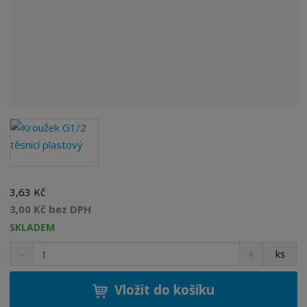
3,63 Kč
3,00 Kč bez DPH
SKLADEM
S
N
Z
ks
n
a
m
í
v
ě
ž
ý
Vložit do košíku
n
i
š