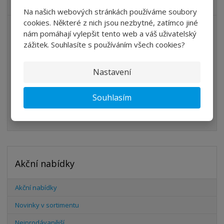
VŠECHNY KATEGORIE
Na našich webových stránkách používáme soubory
cookies. Některé z nich jsou nezbytné, zatímco jiné
ÚPRAVA VZDUCHU
nám pomáhají vylepšit tento web a váš uživatelský
zážitek. Souhlasíte s používáním všech cookies?
VENTILY
VÁLCE
Nastavení
PŘÍSLUŠENSTVÍ
Souhlasím
ŠROUBENÍ
HADICE
Akční nabídky
Akční nabídky
Novinky v sortimentu
Nejprodávanější