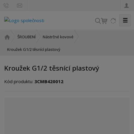
☰
V
y
h
Ú
ŠROUBENÍ
Nástrčné kovové
l
v
o
Kroužek G1/2 těsnící plastový
e
d
d
n
a
Kroužek G1/2 těsnící plastový
í
t
s
Kód produktu:
3CMB420012
t
r
a
n
a