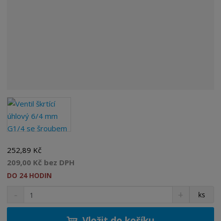
252,89 Kč
209,00 Kč bez DPH
DO 24 HODIN
S
N
Z
ks
n
a
m
í
v
ě
ž
ý
Vložit do košíku