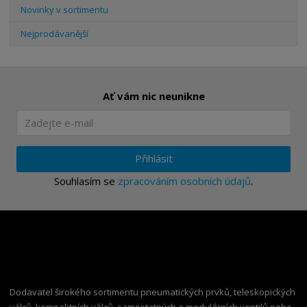
Novinky v sortimentu
Nejprodávanější
Ať vám nic neunikne
Přihlásit
Souhlasím se
zpracováním osobních údajů
.
Dodavatel širokého sortimentu pneumatických prvků, teleskopických
válců, kompaktních válců, samostatných a modulárních ventilů nebo