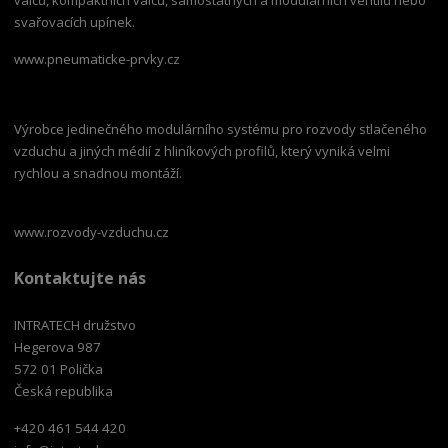
svařovacích upínek.
www.pneumaticke-prvky.cz
Výrobce jedinečného modulárního systému pro rozvody stlačeného
vzduchu a jiných médií z hliníkových profilů, který vyniká velmi
rychlou a snadnou montáží.
www.rozvody-vzduchu.cz
Kontaktujte nás
INTRATECH družstvo
Hegerova 987
572 01 Polička
Česká republika
+420 461 544 420