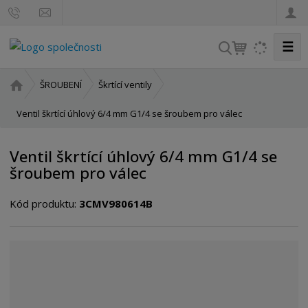
☰
V
y
h
Ú
ŠROUBENÍ
Škrtící ventily
l
v
o
Ventil škrtící úhlový 6/4 mm G1/4 se šroubem pro válec
e
d
d
n
a
Ventil škrtící úhlový 6/4 mm G1/4 se
í
t
šroubem pro válec
s
t
Kód produktu:
3CMV980614B
r
a
n
a