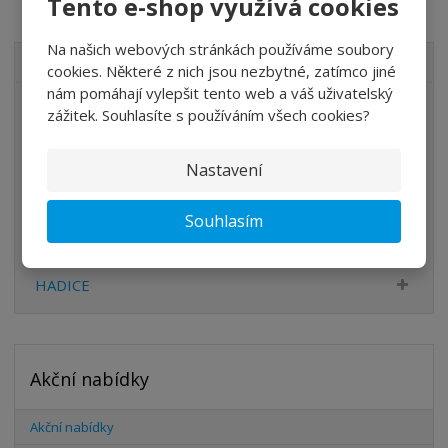
Tento e-shop využívá cookies
Na našich webových stránkách používáme soubory
VŠECHNY KATEGORIE
cookies. Některé z nich jsou nezbytné, zatímco jiné
nám pomáhají vylepšit tento web a váš uživatelský
ÚPRAVA VZDUCHU
zážitek. Souhlasíte s používáním všech cookies?
VENTILY
Nastavení
VÁLCE
PŘÍSLUŠENSTVÍ
Souhlasím
ŠROUBENÍ
HADICE
Akční nabídky
Akční nabídky