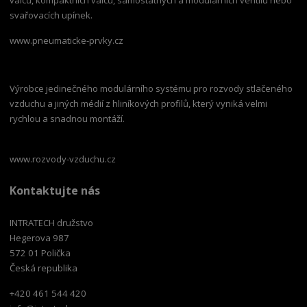
svařovacích upínek.
www.pneumaticke-prvky.cz
Výrobce jedinečného modulárního systému pro rozvody stlačeného
vzduchu a jiných médií z hliníkových profilů, který vyniká velmi
rychlou a snadnou montáží.
www.rozvody-vzduchu.cz
Kontaktujte nás
INTRATECH družstvo
Hegerova 987
572 01 Polička
Česká republika
+420 461 544 420