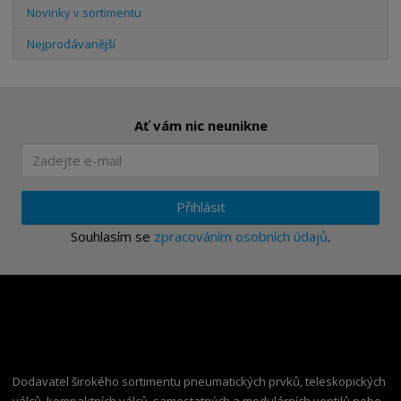
Novinky v sortimentu
Nejprodávanější
Ať vám nic neunikne
Přihlásit
Souhlasím se
zpracováním osobních údajů
.
Dodavatel širokého sortimentu pneumatických prvků, teleskopických
válců, kompaktních válců, samostatných a modulárních ventilů nebo