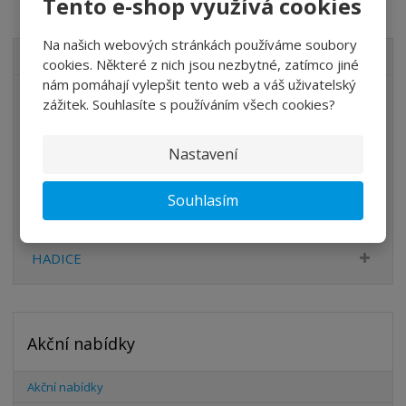
Tento e-shop využívá cookies
Na našich webových stránkách používáme soubory
VŠECHNY KATEGORIE
cookies. Některé z nich jsou nezbytné, zatímco jiné
nám pomáhají vylepšit tento web a váš uživatelský
ÚPRAVA VZDUCHU
zážitek. Souhlasíte s používáním všech cookies?
VENTILY
Nastavení
VÁLCE
PŘÍSLUŠENSTVÍ
Souhlasím
ŠROUBENÍ
HADICE
Akční nabídky
Akční nabídky