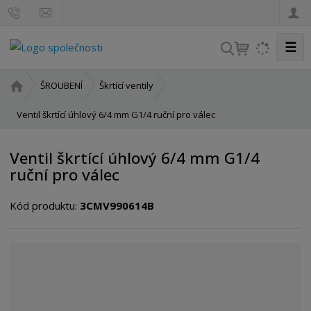
☰
V
y
h
Ú
ŠROUBENÍ
Škrtící ventily
l
v
o
Ventil škrtící úhlový 6/4 mm G1/4 ruční pro válec
e
d
d
n
a
Ventil škrtící úhlový 6/4 mm G1/4
í
t
ruční pro válec
s
t
Kód produktu:
3CMV990614B
r
a
n
a