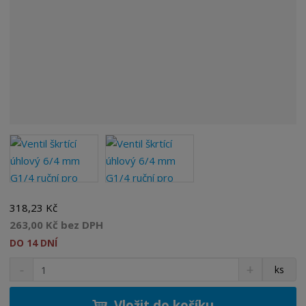
318,23 Kč
263,00 Kč bez DPH
DO 14 DNÍ
S
N
Z
ks
n
a
m
í
v
ě
ž
ý
Vložit do košíku