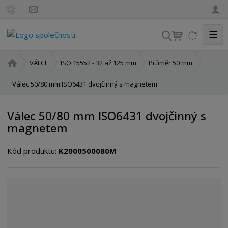
☰
V
y
h
Ú
VÁLCE
ISO 15552 - 32 až 125 mm
Průměr 50 mm
l
v
o
Válec 50/80 mm ISO6431 dvojčinný s magnetem
e
d
d
n
a
Válec 50/80 mm ISO6431 dvojčinný s
í
t
magnetem
s
t
Kód produktu:
K2000500080M
r
a
n
a