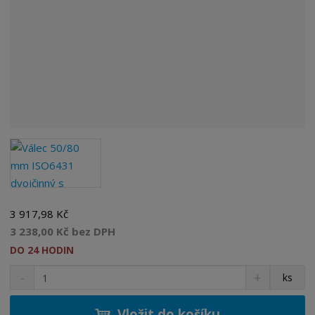
3 917,98 Kč
3 238,00 Kč bez DPH
DO 24 HODIN
S
N
Z
ks
n
a
m
í
v
ě
ž
ý
Vložit do košíku