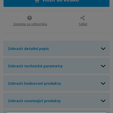
n
i
š
i
t
i
t
m
t
p
n
m
o
o
n
Zeptejte se odborníka
Sdílet
ž
o
č
s
ž
e
t
s
t
v
t
Zobrazit detailní popis
í
v
í
Zobrazit technické parametry
Zobrazit hodnocení produktu
Zobrazit související produkty