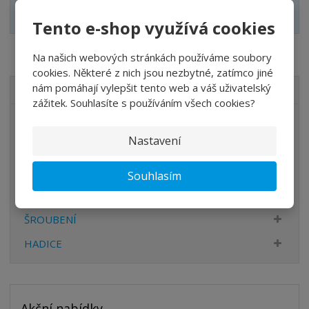
Zobrazit alternativní produkty
Tento e-shop využívá cookies
Na našich webových stránkách používáme soubory
cookies. Některé z nich jsou nezbytné, zatímco jiné
nám pomáhají vylepšit tento web a váš uživatelský
VŠECHNY KATEGORIE
zážitek. Souhlasíte s používáním všech cookies?
ÚPRAVA VZDUCHU
Nastavení
VENTILY
VÁLCE
Souhlasím
PŘÍSLUŠENSTVÍ
ŠROUBENÍ
HADICE
Akční nabídky