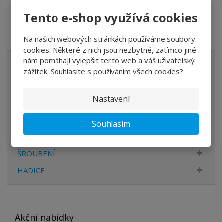
o
o
n
430-000886
Tento e-shop využívá cookies
ž
o
č
HZ9N12B
s
ž
e
t
s
t
Na našich webových stránkách používáme soubory
v
t
cookies. Některé z nich jsou nezbytné, zatímco jiné
í
v
nám pomáhají vylepšit tento web a váš uživatelský
VŠECHNY KATEGORIE
í
zážitek. Souhlasíte s používáním všech cookies?
ÚPRAVA VZDUCHU
Nastavení
VENTILY
VÁLCE
Souhlasím
PŘÍSLUŠENSTVÍ
ŠROUBENÍ
HADICE
Akční nabídky