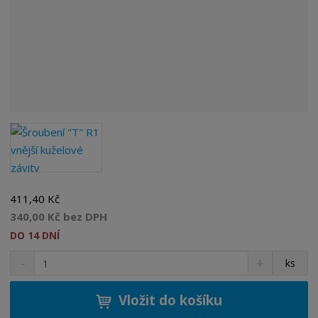
411,40 Kč
340,00 Kč bez DPH
DO 14 DNÍ
S
N
Z
ks
n
a
m
í
v
ě
ž
ý
Vložit do košíku
n
i
š