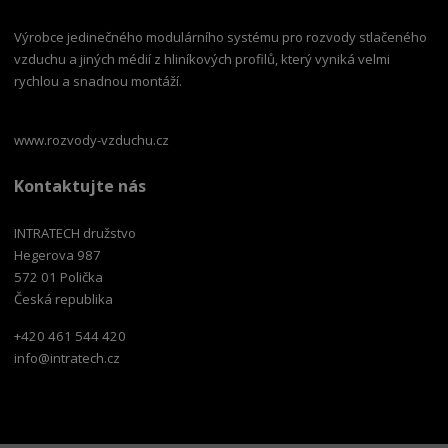
Výrobce jedinečného modulárního systému pro rozvody stlačeného
vzduchu a jiných médií z hliníkových profilů, který vyniká velmi
rychlou a snadnou montáží.
www.rozvody-vzduchu.cz
Kontaktujte nás
INTRATECH družstvo
Hegerova 987
572 01 Polička
Česká republika
+420 461 544 420
info@intratech.cz