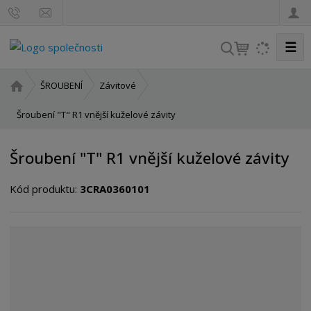
☰
V
y
h
Ú
ŠROUBENÍ
Závitové
l
v
o
Šroubení "T" R1 vnější kuželové závity
e
d
d
n
a
Šroubení "T" R1 vnější kuželové závity
í
t
s
Kód produktu:
3CRA0360101
t
r
a
n
a