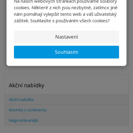
Na našich webových stránkách používáme soubory
ÚPRAVA VZDUCHU
cookies. Některé z nich jsou nezbytné, zatímco jiné
nám pomáhají vylepšit tento web a váš uživatelský
VENTILY
zážitek. Souhlasíte s používáním všech cookies?
VÁLCE
Nastavení
PŘÍSLUŠENSTVÍ
ŠROUBENÍ
Souhlasím
HADICE
Akční nabídky
Akční nabídky
Novinky v sortimentu
Nejprodávanější