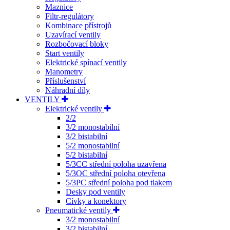
Maznice
Filtr-regulátory
Kombinace přístrojů
Uzavírací ventily
Rozbočovací bloky
Start ventily
Elektrické spínací ventily
Manometry
Příslušenství
Náhradní díly
VENTILY
Elektrické ventily
2/2
3/2 monostabilní
3/2 bistabilní
5/2 monostabilní
5/2 bistabilní
5/3CC střední poloha uzavřena
5/3OC střední poloha otevřena
5/3PC střední poloha pod tlakem
Desky pod ventily
Cívky a konektory
Pneumatické ventily
3/2 monostabilní
3/2 bistabilní