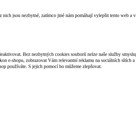
ich jsou nezbytné, zatímco jiné nám pomáhají vylepšit tento web a vá
deaktivovat. Bez nezbytných cookies souborů nelze naše služby smyslu
n e-shopu, zobrazovat Vám relevantní reklamu na sociálních sítích a 
hop používáte. S jejich pomocí ho můžeme zlepšovat.