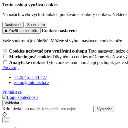
Tento e-shop využívá cookies
Na našich webových stránkách používáme soubory cookies. Některé z n
Nastavení
Souhlasím
Cookies nastavení
Zavřít cookie lištu
Vaše soukromí je důležité. Můžete si vybrat nastavení cookies níže.
Cookies nezbytné pro využívání e-shopu
Toto nastavení nelze 
Marketingové cookies
Díky těmto cookies můžeme zlepšovat výko
Analytické cookies
Tyto cookies nám pomáhají pochopit, jak e-s
Potvrzuji
+420 461 544 427
eshop@intratech.cz
Přihlásit se
Vyhledat
Kdo hledá, ten najde
Vyhledat
☰