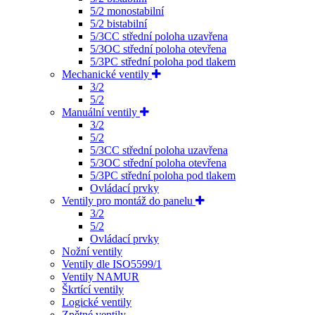
5/2 monostabilní
5/2 bistabilní
5/3CC střední poloha uzavřena
5/3OC střední poloha otevřena
5/3PC střední poloha pod tlakem
Mechanické ventily
3/2
5/2
Manuální ventily
3/2
5/2
5/3CC střední poloha uzavřena
5/3OC střední poloha otevřena
5/3PC střední poloha pod tlakem
Ovládací prvky
Ventily pro montáž do panelu
3/2
5/2
Ovládací prvky
Nožní ventily
Ventily dle ISO5599/1
Ventily NAMUR
Škrtící ventily
Logické ventily
Zpětné ventily