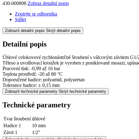
430-000898
Zobraz detailní popis
Zeptejte se odborníka
Sdílet
Zobrazit detailní popis
Skrýt detailní popis
Detailní popis
Úhlové celokovové rychlonástrčné šroubení s válcovým závitem G1/
Těleso a uvolňovací kroužek je vyroben z poniklované mosazi, upínací
Pracovní tlak: -0,99 až 16 bar
Teplota prostředí: -20 až 80 °C
Doporučené hadice: polyamid, polyuretan
Tolerance hadice: ± 0,15 mm
Zobrazit technické parametry
Skrýt technické parametry
Technické parametry
Tvar šroubení
úhlové
Hadice 1
10 mm
Závit 1
1/2"