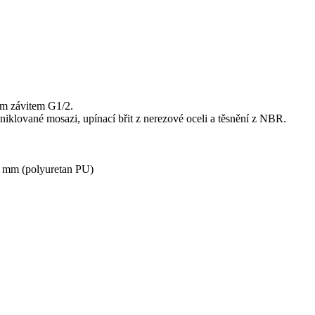
ým závitem G1/2.
klované mosazi, upínací břit z nerezové oceli a těsnění z NBR.
2 mm (polyuretan PU)