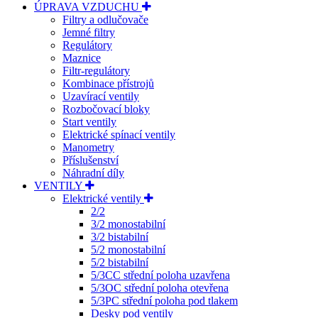
ÚPRAVA VZDUCHU
Filtry a odlučovače
Jemné filtry
Regulátory
Maznice
Filtr-regulátory
Kombinace přístrojů
Uzavírací ventily
Rozbočovací bloky
Start ventily
Elektrické spínací ventily
Manometry
Příslušenství
Náhradní díly
VENTILY
Elektrické ventily
2/2
3/2 monostabilní
3/2 bistabilní
5/2 monostabilní
5/2 bistabilní
5/3CC střední poloha uzavřena
5/3OC střední poloha otevřena
5/3PC střední poloha pod tlakem
Desky pod ventily