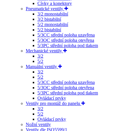
Cívky a konektory
Pneumatické ventily
3/2 monostabilní
3/2 bistabilní
5/2 monostabilní
5/2 bistabilní
5/3CC střední poloha uzavřena
5/3OC střední poloha otevřena
5/3PC střední poloha pod tlakem
Mechanické ventily
3/2
5/2
Manuální ventily
3/2
5/2
5/3CC střední poloha uzavřena
5/3OC střední poloha otevřena
5/3PC střední poloha pod tlakem
Ovládací prvky
Ventily pro montáž do panelu
3/2
5/2
Ovládací prvky
Nožní ventily
Ventily dle ISO5599/1