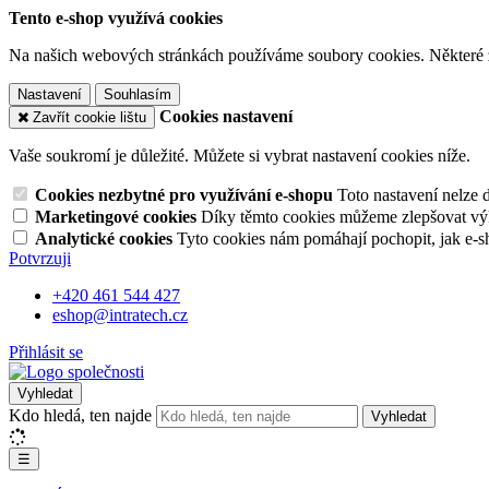
Tento e-shop využívá cookies
Na našich webových stránkách používáme soubory cookies. Některé z n
Nastavení
Souhlasím
Cookies nastavení
Zavřít cookie lištu
Vaše soukromí je důležité. Můžete si vybrat nastavení cookies níže.
Cookies nezbytné pro využívání e-shopu
Toto nastavení nelze 
Marketingové cookies
Díky těmto cookies můžeme zlepšovat výko
Analytické cookies
Tyto cookies nám pomáhají pochopit, jak e-s
Potvrzuji
+420 461 544 427
eshop@intratech.cz
Přihlásit se
Vyhledat
Kdo hledá, ten najde
Vyhledat
☰