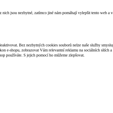
ich jsou nezbytné, zatímco jiné nám pomáhají vylepšit tento web a vá
deaktivovat. Bez nezbytných cookies souborů nelze naše služby smyslu
n e-shopu, zobrazovat Vám relevantní reklamu na sociálních sítích a 
hop používáte. S jejich pomocí ho můžeme zlepšovat.