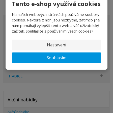
Tento e-shop využívá cookies
Na našich webových stránkách používáme soubory
cookies. Některé z nich jsou nezbytné, zatímco jiné
VŠECHNY KATEGORIE
nám pomáhají vylepšit tento web a váš uživatelský
zážitek. Souhlasíte s používáním všech cookies?
ÚPRAVA VZDUCHU
VENTILY
Nastavení
VÁLCE
Souhlasím
PŘÍSLUŠENSTVÍ
ŠROUBENÍ
HADICE
Akční nabídky
Akční nabídky