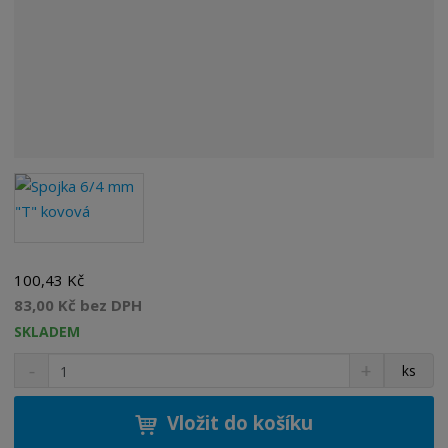
100,43 Kč
83,00 Kč bez DPH
SKLADEM
S
N
Z
ks
n
a
m
í
v
ě
ž
ý
Vložit do košíku
n
i
š