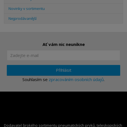
Novinky v sortimentu
Nejprodávanější
Ať vám nic neunikne
Přihlásit
Souhlasím se
zpracováním osobních údajů
.
Dodavatel širokého sortimentu pneumatických prvků, teleskopických