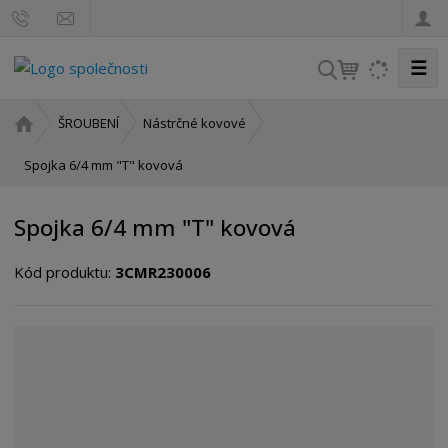
☰
V
y
h
Ú
ŠROUBENÍ
Nástrčné kovové
l
v
o
Spojka 6/4 mm "T" kovová
e
d
d
n
a
Spojka 6/4 mm "T" kovová
í
t
s
Kód produktu:
3CMR230006
t
r
a
n
a