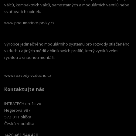
válců, kompaktních válců, samostatných a modulárních ventilů nebo
svařovacích upínek.
www.pneumaticke-prvky.cz
Výrobce jedinečného modulárního systému pro rozvody stlačeného
vzduchu a jiných médií z hliníkových profilů, který vyniká velmi
rychlou a snadnou montáží.
www.rozvody-vzduchu.cz
Kontaktujte nás
INTRATECH družstvo
Hegerova 987
572 01 Polička
Česká republika
+420 461 544 420