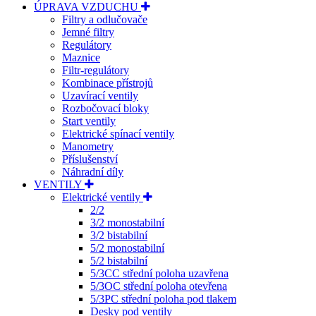
ÚPRAVA VZDUCHU
Filtry a odlučovače
Jemné filtry
Regulátory
Maznice
Filtr-regulátory
Kombinace přístrojů
Uzavírací ventily
Rozbočovací bloky
Start ventily
Elektrické spínací ventily
Manometry
Příslušenství
Náhradní díly
VENTILY
Elektrické ventily
2/2
3/2 monostabilní
3/2 bistabilní
5/2 monostabilní
5/2 bistabilní
5/3CC střední poloha uzavřena
5/3OC střední poloha otevřena
5/3PC střední poloha pod tlakem
Desky pod ventily