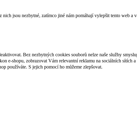
ich jsou nezbytné, zatímco jiné nám pomáhají vylepšit tento web a vá
deaktivovat. Bez nezbytných cookies souborů nelze naše služby smyslu
n e-shopu, zobrazovat Vám relevantní reklamu na sociálních sítích a 
hop používáte. S jejich pomocí ho můžeme zlepšovat.