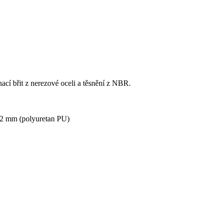
cí břit z nerezové oceli a těsnění z NBR.
02 mm (polyuretan PU)