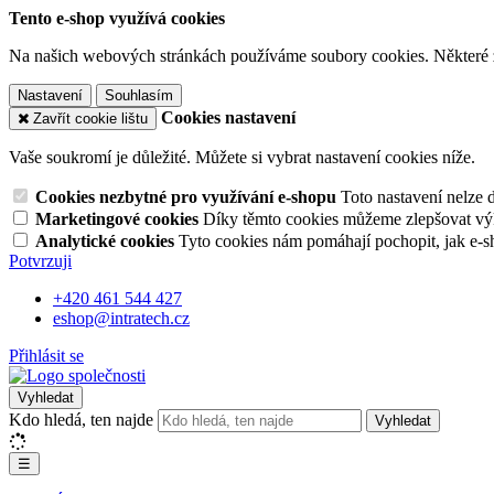
Tento e-shop využívá cookies
Na našich webových stránkách používáme soubory cookies. Některé z n
Nastavení
Souhlasím
Cookies nastavení
Zavřít cookie lištu
Vaše soukromí je důležité. Můžete si vybrat nastavení cookies níže.
Cookies nezbytné pro využívání e-shopu
Toto nastavení nelze 
Marketingové cookies
Díky těmto cookies můžeme zlepšovat výko
Analytické cookies
Tyto cookies nám pomáhají pochopit, jak e-s
Potvrzuji
+420 461 544 427
eshop@intratech.cz
Přihlásit se
Vyhledat
Kdo hledá, ten najde
Vyhledat
☰