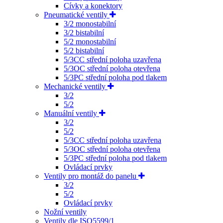
Cívky a konektory
Pneumatické ventily
3/2 monostabilní
3/2 bistabilní
5/2 monostabilní
5/2 bistabilní
5/3CC střední poloha uzavřena
5/3OC střední poloha otevřena
5/3PC střední poloha pod tlakem
Mechanické ventily
3/2
5/2
Manuální ventily
3/2
5/2
5/3CC střední poloha uzavřena
5/3OC střední poloha otevřena
5/3PC střední poloha pod tlakem
Ovládací prvky
Ventily pro montáž do panelu
3/2
5/2
Ovládací prvky
Nožní ventily
Ventily dle ISO5599/1