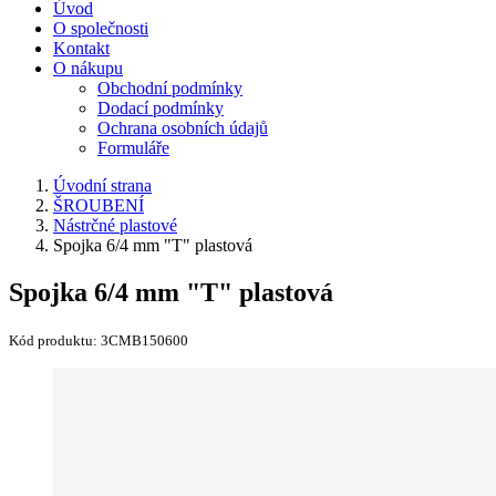
Úvod
O společnosti
Kontakt
O nákupu
Obchodní podmínky
Dodací podmínky
Ochrana osobních údajů
Formuláře
Úvodní strana
ŠROUBENÍ
Nástrčné plastové
Spojka 6/4 mm "T" plastová
Spojka 6/4 mm "T" plastová
Kód produktu:
3CMB150600