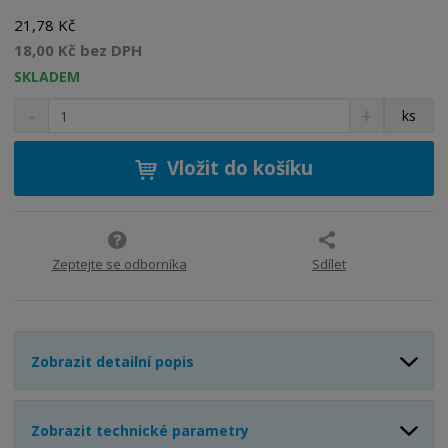
21,78 Kč
18,00 Kč bez DPH
SKLADEM
S
N
Z
ks
n
a
m
í
v
ě
ž
ý
Vložit do košíku
n
i
š
i
t
i
t
m
t
p
n
m
o
o
n
Zeptejte se odborníka
Sdílet
ž
o
č
s
ž
e
t
s
t
v
t
Zobrazit detailní popis
í
v
í
Zobrazit technické parametry