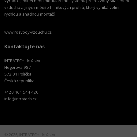
Výrobce jedinečného modulárního systému pro rozvody stlačeného
vzduchu a jiných médií z hliníkových profilů, který vyniká velmi
rychlou a snadnou montáží.
www.rozvody-vzduchu.cz
Kontaktujte nás
INTRATECH družstvo
Hegerova 987
572 01 Polička
Česká republika
+420 461 544 420
info@intratech.cz
© 2026, INTRATECH družstvo