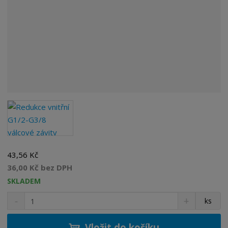
43,56 Kč
36,00 Kč bez DPH
SKLADEM
S
N
Z
ks
n
a
m
í
v
ě
ž
ý
Vložit do košíku