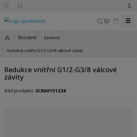
☰
V
y
h
Ú
ŠROUBENÍ
Závitové
l
v
o
Redukce vnitřní G1/2-G3/8 válcové závity
e
d
d
n
a
Redukce vnitřní G1/2-G3/8 válcové
í
t
závity
s
t
Kód produktu:
3CRA0151238
r
a
n
a