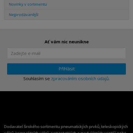
Novinky v sortimentu
Nejprodávanější
Ať vám nic neunikne
Přihlásit
Souhlasím se
zpracováním osobních údajů
.
Dodavatel širokého sortimentu pneumatických prvků, teleskopických
válců, kompaktních válců, samostatných a modulárních ventilů nebo