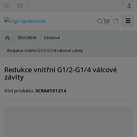
☰
V
y
h
Ú
ŠROUBENÍ
Závitové
l
v
o
Redukce vnitřní G1/2-G1/4 válcové závity
e
d
d
n
a
Redukce vnitřní G1/2-G1/4 válcové
í
t
závity
s
t
Kód produktu:
3CRA0151214
r
a
n
a