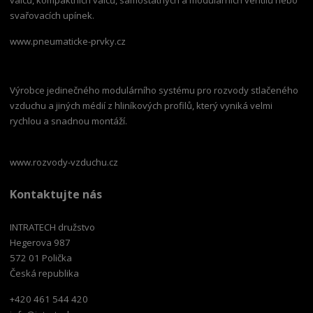
svařovacích upínek.
www.pneumaticke-prvky.cz
Výrobce jedinečného modulárního systému pro rozvody stlačeného
vzduchu a jiných médií z hliníkových profilů, který vyniká velmi
rychlou a snadnou montáží.
www.rozvody-vzduchu.cz
Kontaktujte nás
INTRATECH družstvo
Hegerova 987
572 01 Polička
Česká republika
+420 461 544 420