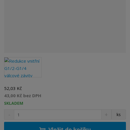
52,03 Kč
43,00 Kč bez DPH
SKLADEM
S
N
Z
ks
n
a
m
í
v
ě
ž
ý
Vložit do košíku