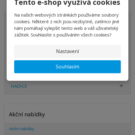
Tento e-shop využívá cookies
Na našich webových stránkách používáme soubory
VŠECHNY KATEGORIE
cookies. Některé z nich jsou nezbytné, zatímco jiné
nám pomáhají vylepšit tento web a váš uživatelský
ÚPRAVA VZDUCHU
zážitek. Souhlasíte s používáním všech cookies?
VENTILY
Nastavení
VÁLCE
PŘÍSLUŠENSTVÍ
Souhlasím
ŠROUBENÍ
HADICE
Akční nabídky
Akční nabídky