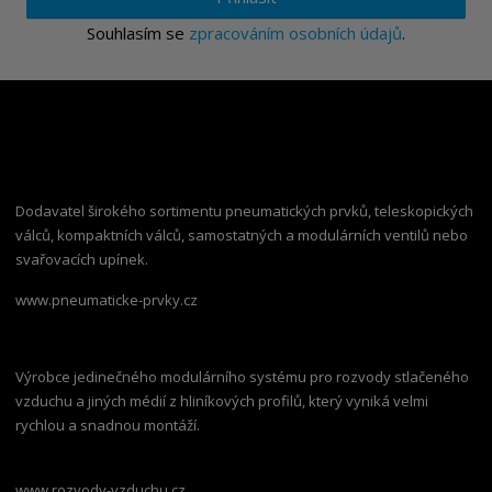
Souhlasím se
zpracováním osobních údajů
.
Dodavatel širokého sortimentu pneumatických prvků, teleskopických
válců, kompaktních válců, samostatných a modulárních ventilů nebo
svařovacích upínek.
www.pneumaticke-prvky.cz
Výrobce jedinečného modulárního systému pro rozvody stlačeného
vzduchu a jiných médií z hliníkových profilů, který vyniká velmi
rychlou a snadnou montáží.
www.rozvody-vzduchu.cz