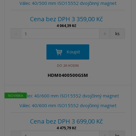
v
t
Válec 40/500 mm ISO15552 dvojčinný magnet
í
v
í
Cena bez DPH 3 359,00 Kč
4 064,39 Kč
S
N
Z
ks
n
a
m
í
v
ě
ž
ý
n
Koupit
i
š
i
t
i
t
DO 24 HODIN
m
t
p
n
m
HDM0400500GSM
o
o
n
ž
o
č
s
ž
e
NOVINKA
t
s
t
v
t
Válec 40/600 mm ISO15552 dvojčinný magnet
í
v
í
Cena bez DPH 3 699,00 Kč
4 475,79 Kč
S
N
Z
ks