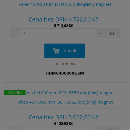
v
t
Válec 40/900 mm ISO15552 dvojčinný magnet
í
v
í
Cena bez DPH 4 722,00 Kč
5 713,62 Kč
S
N
Z
ks
n
a
m
í
v
ě
ž
ý
n
Koupit
i
š
i
t
i
t
DO 24 HODIN
m
t
p
n
m
HDM0400900GSM
o
o
n
ž
o
č
s
ž
e
NOVINKA
t
s
t
v
t
Válec 40/1000 mm ISO15552 dvojčinný magnet
í
v
í
Cena bez DPH 5 062,00 Kč
6 125,02 Kč
S
N
Z