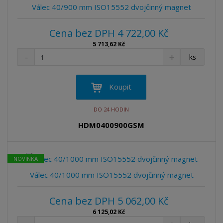
v
t
Válec 40/900 mm ISO15552 dvojčinný magnet
í
v
í
Cena bez DPH 4 722,00 Kč
5 713,62 Kč
S
N
Z
ks
n
a
m
í
v
ě
ž
ý
n
Koupit
i
š
i
t
i
t
DO 24 HODIN
m
t
p
n
m
HDM0400900GSM
o
o
n
ž
o
č
s
ž
e
NOVINKA
t
s
t
v
t
Válec 40/1000 mm ISO15552 dvojčinný magnet
í
v
í
Cena bez DPH 5 062,00 Kč
6 125,02 Kč
S
N
Z