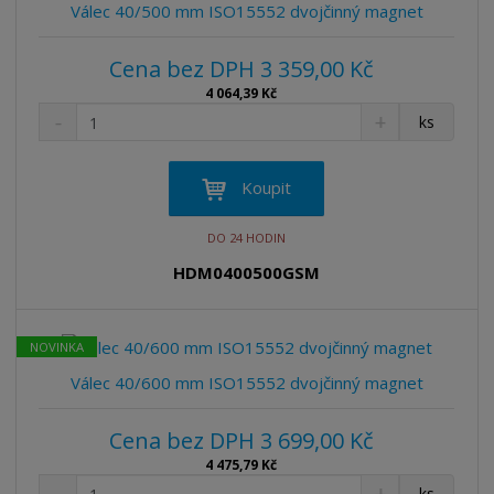
v
t
Válec 40/500 mm ISO15552 dvojčinný magnet
í
v
í
Cena bez DPH 3 359,00 Kč
4 064,39 Kč
S
N
Z
ks
n
a
m
í
v
ě
ž
ý
n
Koupit
i
š
i
t
i
t
DO 24 HODIN
m
t
p
n
m
HDM0400500GSM
o
o
n
ž
o
č
s
ž
e
NOVINKA
t
s
t
v
t
Válec 40/600 mm ISO15552 dvojčinný magnet
í
v
í
Cena bez DPH 3 699,00 Kč
4 475,79 Kč
S
N
Z
ks