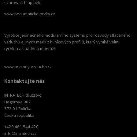
svařovacích upínek.
www.pneumaticke-prvky.cz
Výrobce jedinečného modulárního systému pro rozvody stlačeného
vzduchu a jiných médií z hliníkových profilů, který vyniká velmi
rychlou a snadnou montáží.
www.rozvody-vzduchu.cz
Kontaktujte nás
INTRATECH družstvo
Hegerova 987
572 01 Polička
Česká republika
+420 461 544 420
info@intratech.cz