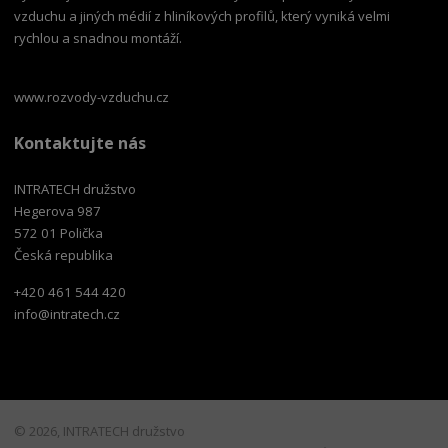
vzduchu a jiných médií z hliníkových profilů, který vyniká velmi
rychlou a snadnou montáží.
www.rozvody-vzduchu.cz
Kontaktujte nás
INTRATECH družstvo
Hegerova 987
572 01 Polička
Česká republika
+420 461 544 420
info@intratech.cz
© 2026, INTRATECH družstvo