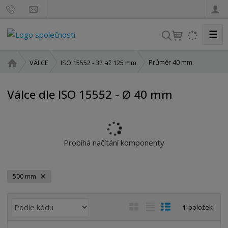
☰
V
y
h
Ú
Průměr 40 mm
VÁLCE
ISO 15552 - 32 až 125 mm
l
v
o
e
Válce dle ISO 15552 - Ø 40 mm
d
d
n
a
í
t
s
t
Probíhá načítání komponenty
r
a
n
500 mm
a
Ř
O
T
Ř
1
položek
a
b
a
á
z