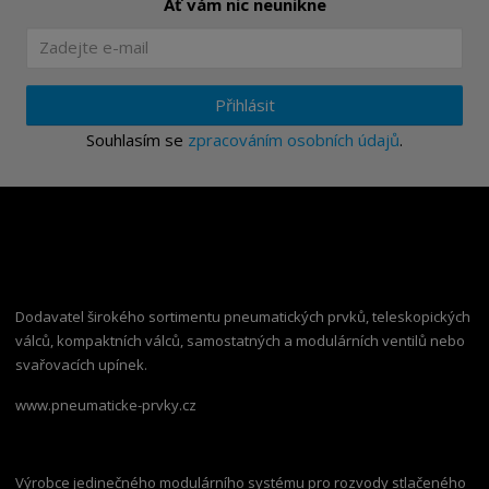
Ať vám nic neunikne
Přihlásit
Souhlasím se
zpracováním osobních údajů
.
Dodavatel širokého sortimentu pneumatických prvků, teleskopických
válců, kompaktních válců, samostatných a modulárních ventilů nebo
svařovacích upínek.
www.pneumaticke-prvky.cz
Výrobce jedinečného modulárního systému pro rozvody stlačeného