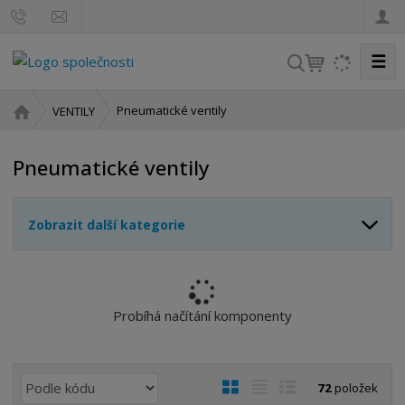
☰
V
y
h
Ú
Pneumatické ventily
VENTILY
l
v
o
e
Pneumatické ventily
d
d
n
a
í
t
Zobrazit další kategorie
s
t
r
a
n
Probíhá načítání komponenty
a
Ř
O
T
Ř
72
položek
a