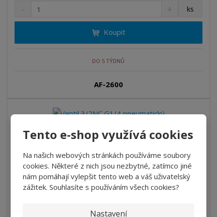
S
N
Z
ks
n
a
m
í
v
ě
Koupit
ž
ý
n
i
š
i
t
i
t
m
t
DO 5 TÝDNŮ
p
n
m
o
o
n
AF-2600
ž
o
č
s
ž
e
t
s
t
v
t
í
v
Tento e-shop využívá cookies
Ventil 3/2NC G1/4 pneumatický
í
1 224,00 Kč bez DPH
Na našich webových stránkách používáme soubory
S
N
cookies. Některé z nich jsou nezbytné, zatímco jiné
Z
ks
n
a
nám pomáhají vylepšit tento web a váš uživatelský
m
í
v
zážitek. Souhlasíte s používáním všech cookies?
ě
Koupit
ž
ý
n
i
š
i
t
i
Nastavení