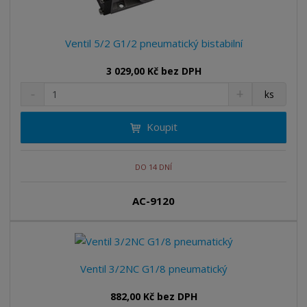
Ventil 5/2 G1/2 pneumatický bistabilní
3 029,00 Kč bez DPH
S
N
Z
ks
n
a
m
í
v
ě
Koupit
ž
ý
n
i
š
i
t
i
t
m
t
DO 14 DNÍ
p
n
m
o
o
n
AC-9120
ž
o
č
s
ž
e
t
s
t
v
t
í
v
Ventil 3/2NC G1/8 pneumatický
í
882,00 Kč bez DPH