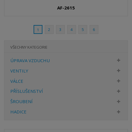
n
m
o
o
n
AF-2615
ž
o
č
s
ž
e
t
s
t
v
t
2
3
4
5
6
1
í
v
í
VŠECHNY KATEGORIE
ÚPRAVA VZDUCHU
VENTILY
VÁLCE
PŘÍSLUŠENSTVÍ
ŠROUBENÍ
HADICE