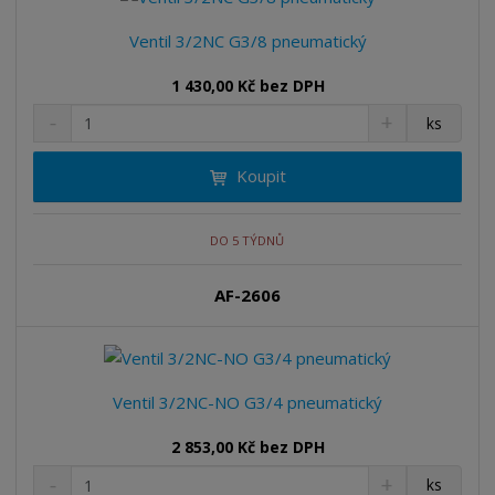
v
t
í
v
Ventil 3/2NC G3/8 pneumatický
í
1 430,00 Kč bez DPH
S
N
Z
ks
n
a
m
í
v
ě
Koupit
ž
ý
n
i
š
i
t
i
t
m
t
DO 5 TÝDNŮ
p
n
m
o
o
n
AF-2606
ž
o
č
s
ž
e
t
s
t
v
t
í
v
Ventil 3/2NC-NO G3/4 pneumatický
í
2 853,00 Kč bez DPH
S
N
Z
ks