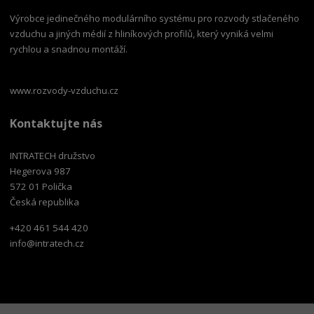
Výrobce jedinečného modulárního systému pro rozvody stlačeného
vzduchu a jiných médií z hliníkových profilů, který vyniká velmi
rychlou a snadnou montáží.
www.rozvody-vzduchu.cz
Kontaktujte nás
INTRATECH družstvo
Hegerova 987
572 01 Polička
Česká republika
+420 461 544 420
info@intratech.cz