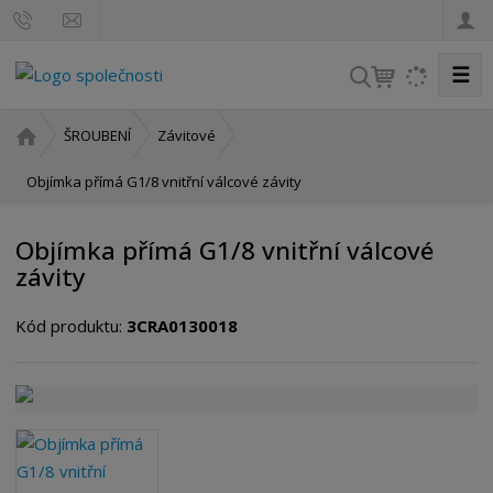
☰
V
y
h
Ú
ŠROUBENÍ
Závitové
l
v
o
Objímka přímá G1/8 vnitřní válcové závity
e
d
d
n
a
Objímka přímá G1/8 vnitřní válcové
í
t
závity
s
t
Kód produktu:
3CRA0130018
r
a
n
a