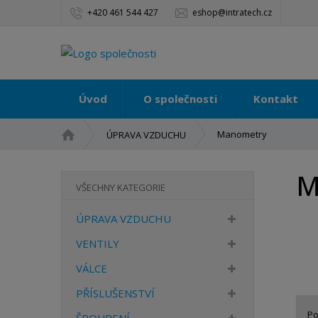
+420 461 544 427
eshop@intratech.cz
Úvod
O společnosti
Kontakt
Ú
Manometry
ÚPRAVA VZDUCHU
v
o
M
d
VŠECHNY KATEGORIE
n
í
ÚPRAVA VZDUCHU
s
t
VENTILY
r
VÁLCE
a
n
PŘÍSLUŠENSTVÍ
a
Po