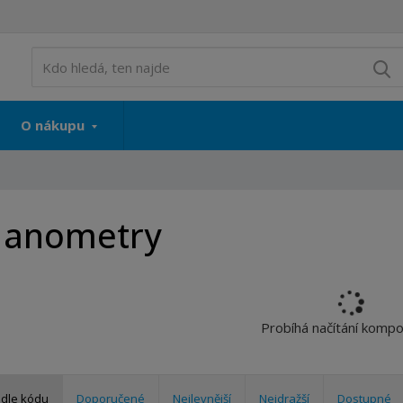
V
O nákupu
anometry
Probíhá načítání komp
dle kódu
Doporučené
Nejlevnější
Nejdražší
Dostupné