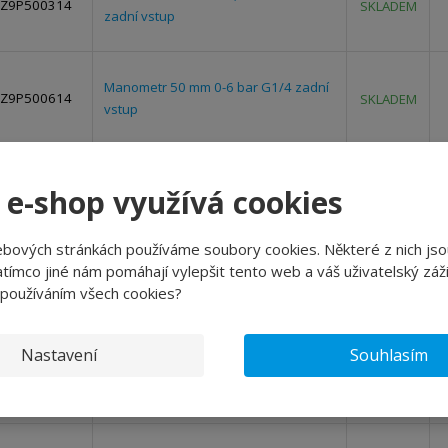
Z9P500314
SKLADEM
zadní vstup
Manometr 50 mm 0-6 bar G1/4 zadní
Z9P500614
SKLADEM
vstup
Manometr 50 mm 0-10 bar G1/4
 e-shop využívá cookies
Z9P501014
SKLADEM
zadní vstup
ebových stránkách používáme soubory cookies. Některé z nich jso
tímco jiné nám pomáhají vylepšit tento web a váš uživatelský záži
Manometr 63 mm 0-2,5 bar G1/4
Z9P630314
SKLADEM
 používáním všech cookies?
zadní vstup
Nastavení
Souhlasím
Manometr 63 mm 0-6 bar G1/4 zadní
Z9P630614
SKLADEM
vstup