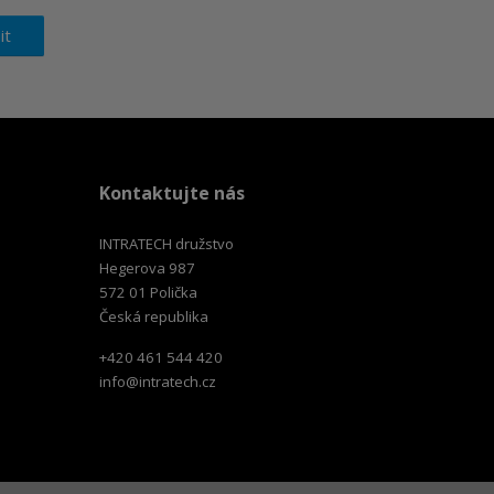
o
o
č
í
í
ž
ž
e
it
s
s
t
t
t
v
v
í
í
Kontaktujte nás
INTRATECH družstvo
Hegerova 987
572 01 Polička
Česká republika
+420 461 544 420
info@intratech.cz