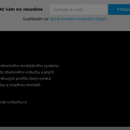
Ať vám nic neunikne
Přihlás
Souhlasím se
zpracováním osobních údajů
.
edinečného modulárního systému
dy stlačeného vzduchu a jiných
iníkových profilů, který vyniká
hlou a snadnou montáží.
ody-vzduchu.cz