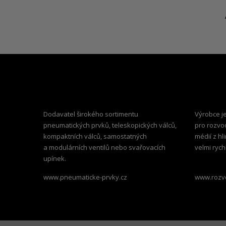
Dodavatel širokého sortimentu
Výrobce j
pneumatických prvků, teleskopických válců,
pro rozvo
kompaktních válců, samostatných
médií z hl
a modulárních ventilů nebo svařovacích
velmi ryc
upínek.
www.pneumaticke-prvky.cz
www.rozv