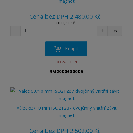
magnet
Cena bez DPH 2 480,00 Kč
3 000,80 Kč
S
N
Z
ks
n
a
m
í
v
ě
ž
ý
n
Koupit
i
š
i
t
i
t
DO 24 HODIN
m
t
p
n
m
RM2000630005
o
o
n
ž
o
č
s
ž
e
t
s
t
v
t
í
v
Válec 63/10 mm ISO21287 dvojčinný vnitřní závit
í
magnet
Cena bez DPH 2 502,00 Kč