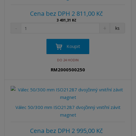
Cena bez DPH 2 811,00 Kč
3 401,31 Kč
S
N
Z
ks
n
a
m
í
v
ě
ž
ý
n
Koupit
i
š
i
t
i
t
DO 24 HODIN
m
t
p
n
m
RM2000500250
o
o
n
ž
o
č
s
ž
e
t
s
t
v
t
í
v
Válec 50/300 mm ISO21287 dvojčinný vnitřní závit
í
magnet
Cena bez DPH 2 995,00 Kč