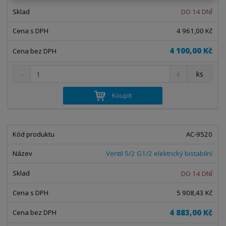
s
ž
e
DO 14 DNÍ
t
s
t
v
t
4 961,00 Kč
í
v
í
4 100,00 Kč
S
N
Z
ks
n
a
m
í
v
ě
Koupit
ž
ý
n
i
š
i
t
i
t
m
t
AC-9520
p
n
m
o
o
n
Ventil 5/2 G1/2 elektrický bistabilní
ž
o
č
s
ž
e
DO 14 DNÍ
t
s
t
v
t
5 908,43 Kč
í
v
í
4 883,00 Kč