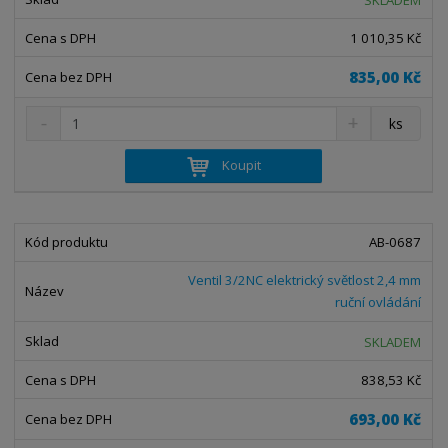
v
t
í
v
1 010,35 Kč
í
835,00 Kč
S
N
Z
ks
n
a
m
í
v
ě
Koupit
ž
ý
n
i
š
i
t
i
t
m
t
AB-0687
p
n
m
o
o
n
Ventil 3/2NC elektrický světlost 2,4 mm
ž
o
č
ruční ovládání
s
ž
e
t
s
t
SKLADEM
v
t
í
v
838,53 Kč
í
693,00 Kč