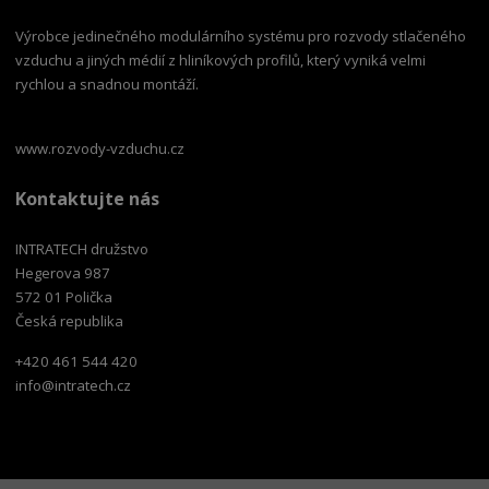
Výrobce jedinečného modulárního systému pro rozvody stlačeného
vzduchu a jiných médií z hliníkových profilů, který vyniká velmi
rychlou a snadnou montáží.
www.rozvody-vzduchu.cz
Kontaktujte nás
INTRATECH družstvo
Hegerova 987
572 01 Polička
Česká republika
+420 461 544 420
info@intratech.cz