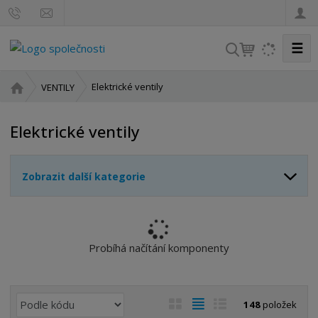
☰
V
y
h
Ú
Elektrické ventily
VENTILY
l
v
o
e
Elektrické ventily
d
d
n
a
í
t
Zobrazit další kategorie
s
t
r
a
n
Probíhá načítání komponenty
a
Ř
O
T
Ř
148
položek
a