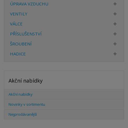
í
v
ÚPRAVA VZDUCHU
í
VENTILY
VÁLCE
PŘÍSLUŠENSTVÍ
ŠROUBENÍ
HADICE
Akční nabídky
Akční nabídky
Novinky v sortimentu
Nejprodávanější