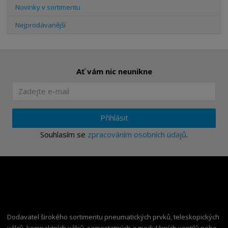
Novinky v sortimentu
Nejprodávanější
Ať vám nic neunikne
Přihlásit
Souhlasím se
zpracováním osobních údajů
.
Dodavatel širokého sortimentu pneumatických prvků, teleskopických
válců, kompaktních válců, samostatných a modulárních ventilů nebo