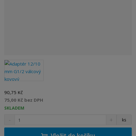
90,75 Kč
75,00 Kč bez DPH
SKLADEM
S
N
Z
ks
n
a
m
í
v
ě
ž
ý
Vložit do košíku