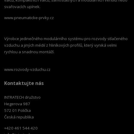
svařovacích upínek.
www.pneumaticke-prvky.cz
Výrobce jedinečného modulárního systému pro rozvody stlačeného
vzduchu a jiných médií z hliníkových profilů, který vyniká velmi
rychlou a snadnou montáží.
www.rozvody-vzduchu.cz
Kontaktujte nás
INTRATECH družstvo
Hegerova 987
572 01 Polička
Česká republika
+420 461 544 420