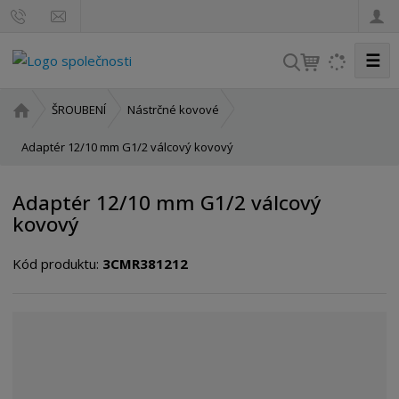
☰
V
y
h
Ú
ŠROUBENÍ
Nástrčné kovové
l
v
o
Adaptér 12/10 mm G1/2 válcový kovový
e
d
d
n
a
Adaptér 12/10 mm G1/2 válcový
í
t
kovový
s
t
Kód produktu:
3CMR381212
r
a
n
a