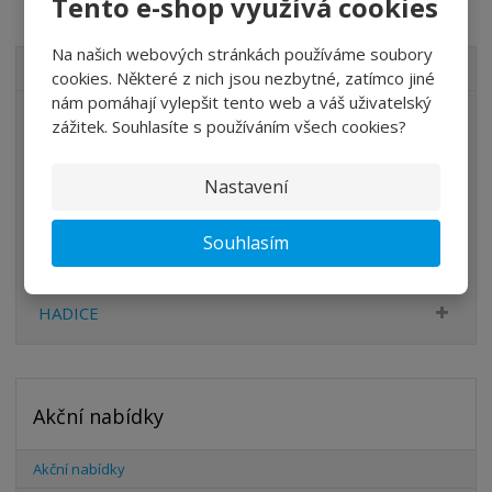
Tento e-shop využívá cookies
Na našich webových stránkách používáme soubory
VŠECHNY KATEGORIE
cookies. Některé z nich jsou nezbytné, zatímco jiné
nám pomáhají vylepšit tento web a váš uživatelský
ÚPRAVA VZDUCHU
zážitek. Souhlasíte s používáním všech cookies?
VENTILY
Nastavení
VÁLCE
PŘÍSLUŠENSTVÍ
Souhlasím
ŠROUBENÍ
HADICE
Akční nabídky
Akční nabídky