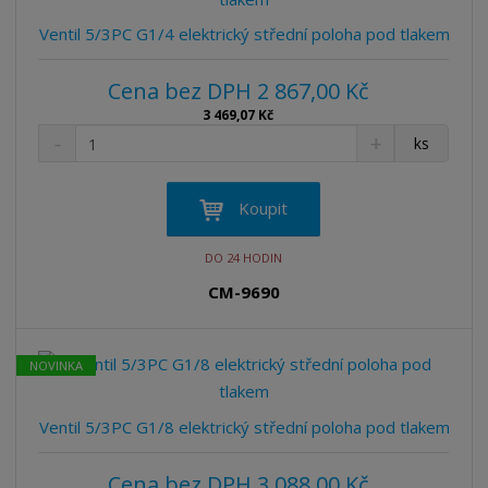
v
t
í
v
Ventil 5/3PC G1/4 elektrický střední poloha pod tlakem
í
Cena bez DPH 2 867,00 Kč
3 469,07 Kč
S
N
Z
ks
n
a
m
í
v
ě
ž
ý
n
Koupit
i
š
i
t
i
t
DO 24 HODIN
m
t
p
n
m
CM-9690
o
o
n
ž
o
č
s
ž
e
NOVINKA
t
s
t
v
t
í
v
Ventil 5/3PC G1/8 elektrický střední poloha pod tlakem
í
Cena bez DPH 3 088,00 Kč