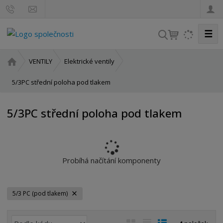
☰
V
y
h
Ú
VENTILY
Elektrické ventily
l
v
o
5/3PC střední poloha pod tlakem
e
d
d
n
a
5/3PC střední poloha pod tlakem
í
t
s
t
r
a
Probíhá načítání komponenty
n
a
5/3 PC (pod tlakem)
Ř
O
T
Ř