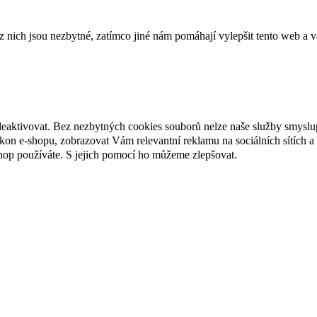
ich jsou nezbytné, zatímco jiné nám pomáhají vylepšit tento web a vá
deaktivovat. Bez nezbytných cookies souborů nelze naše služby smyslu
n e-shopu, zobrazovat Vám relevantní reklamu na sociálních sítích a 
hop používáte. S jejich pomocí ho můžeme zlepšovat.