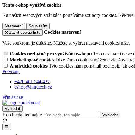
Tento e-shop využívá cookies
Na našich webových stránkách používáme soubory cookies. Některé z n
Nastavení
Souhlasím
Cookies nastavení
Zavřít cookie lištu
Vaše soukromí je důležité. Můžete si vybrat nastavení cookies níže.
Cookies nezbytné pro využívání e-shopu
Toto nastavení nelze 
Marketingové cookies
Díky těmto cookies můžeme zlepšovat výko
Analytické cookies
Tyto cookies nám pomáhají pochopit, jak e-s
Potvrzuji
+420 461 544 427
eshop@intratech.cz
Přihlásit se
Vyhledat
Kdo hledá, ten najde
Vyhledat
☰