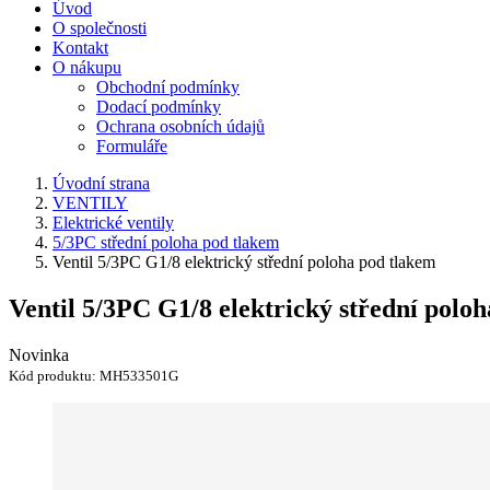
Úvod
O společnosti
Kontakt
O nákupu
Obchodní podmínky
Dodací podmínky
Ochrana osobních údajů
Formuláře
Úvodní strana
VENTILY
Elektrické ventily
5/3PC střední poloha pod tlakem
Ventil 5/3PC G1/8 elektrický střední poloha pod tlakem
Ventil 5/3PC G1/8 elektrický střední polo
Novinka
Kód produktu:
MH533501G