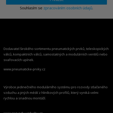
Souhlasím se
zpracováním osobních údajů
.
Dodavatel širokého sortimentu pneumatických prvků, teleskopických
válců, kompaktních válců, samostatných a modulárních ventilů nebo
svařovacích upínek.
www.pneumaticke-prvky.cz
Výrobce jedinečného modulárního systému pro rozvody stlačeného
vzduchu a jiných médií z hliníkových profilů, který vyniká velmi
rychlou a snadnou montáží.
www.rozvody-vzduchu.cz