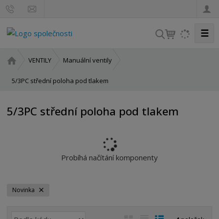
☰
V
y
h
Ú
VENTILY
Manuální ventily
l
v
o
5/3PC střední poloha pod tlakem
e
d
d
n
a
5/3PC střední poloha pod tlakem
í
t
s
t
r
a
Probíhá načítání komponenty
n
a
Novinka
Ř
O
T
Ř