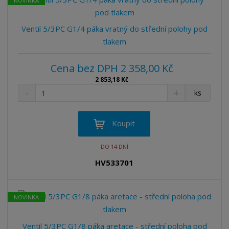
NOVINKA
t
s
t
v
t
í
v
Ventil 5/3PC G1/4 páka vratný do střední polohy pod
í
tlakem
Cena bez DPH 2 358,00 Kč
2 853,18 Kč
S
N
Z
ks
n
a
m
í
v
ě
ž
ý
n
Koupit
i
š
i
t
i
t
DO 14 DNÍ
m
t
p
n
m
HV533701
o
o
n
ž
o
č
s
ž
e
NOVINKA
t
s
t
v
t
í
v
Ventil 5/3PC G1/8 páka aretace - střední poloha pod