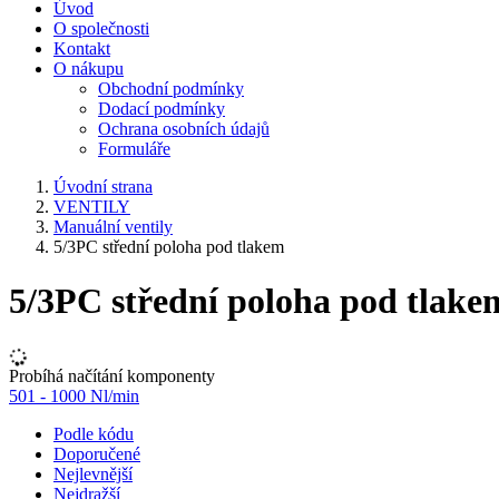
Úvod
O společnosti
Kontakt
O nákupu
Obchodní podmínky
Dodací podmínky
Ochrana osobních údajů
Formuláře
Úvodní strana
VENTILY
Manuální ventily
5/3PC střední poloha pod tlakem
5/3PC střední poloha pod tlake
Probíhá načítání komponenty
501 - 1000 Nl/min
Podle kódu
Doporučené
Nejlevnější
Nejdražší