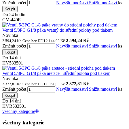
Změnit počet
Navýšit množství
Snížit množství
ks
Koupit
Do 24 hodin
CM-440E
Ventil 5/3PC G1/8 páka vratný do střední polohy pod tlakem
Novinka
2 594,24 Kč
2 594,24 Kč
Cena bez DPH 2 144,00 Kč
Změnit počet
Navýšit množství
Snížit množství
ks
Koupit
Do 14 dní
HV533501
Ventil 5/3PC G1/8 páka aretace - střední poloha pod tlakem
Novinka
2 372,81 Kč
2 372,81 Kč
Cena bez DPH 1 961,00 Kč
Změnit počet
Navýšit množství
Snížit množství
ks
Koupit
Do 14 dní
HVR533501
všechny kategorie
všechny kategorie