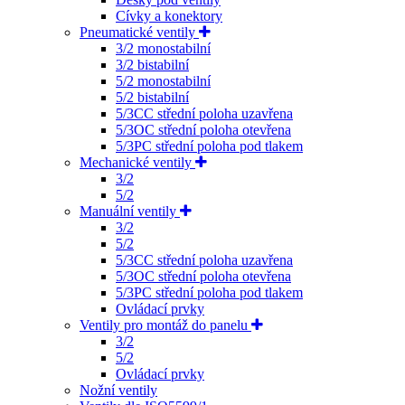
Cívky a konektory
Pneumatické ventily
3/2 monostabilní
3/2 bistabilní
5/2 monostabilní
5/2 bistabilní
5/3CC střední poloha uzavřena
5/3OC střední poloha otevřena
5/3PC střední poloha pod tlakem
Mechanické ventily
3/2
5/2
Manuální ventily
3/2
5/2
5/3CC střední poloha uzavřena
5/3OC střední poloha otevřena
5/3PC střední poloha pod tlakem
Ovládací prvky
Ventily pro montáž do panelu
3/2
5/2
Ovládací prvky
Nožní ventily