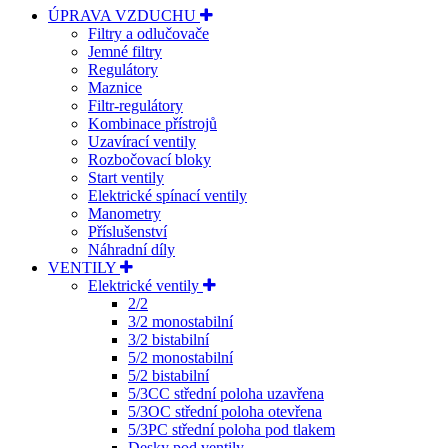
ÚPRAVA VZDUCHU
Filtry a odlučovače
Jemné filtry
Regulátory
Maznice
Filtr-regulátory
Kombinace přístrojů
Uzavírací ventily
Rozbočovací bloky
Start ventily
Elektrické spínací ventily
Manometry
Příslušenství
Náhradní díly
VENTILY
Elektrické ventily
2/2
3/2 monostabilní
3/2 bistabilní
5/2 monostabilní
5/2 bistabilní
5/3CC střední poloha uzavřena
5/3OC střední poloha otevřena
5/3PC střední poloha pod tlakem
Desky pod ventily