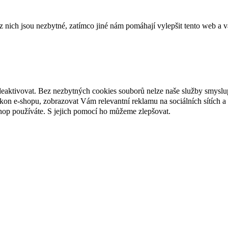
ich jsou nezbytné, zatímco jiné nám pomáhají vylepšit tento web a vá
deaktivovat. Bez nezbytných cookies souborů nelze naše služby smyslu
n e-shopu, zobrazovat Vám relevantní reklamu na sociálních sítích a 
hop používáte. S jejich pomocí ho můžeme zlepšovat.