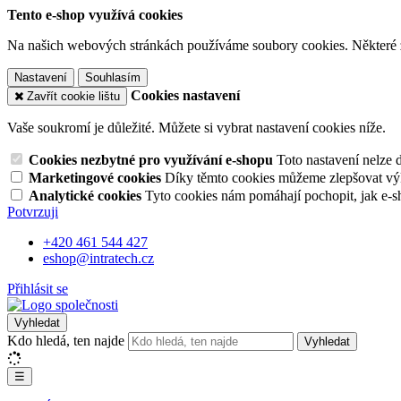
Tento e-shop využívá cookies
Na našich webových stránkách používáme soubory cookies. Některé z n
Nastavení
Souhlasím
Cookies nastavení
Zavřít cookie lištu
Vaše soukromí je důležité. Můžete si vybrat nastavení cookies níže.
Cookies nezbytné pro využívání e-shopu
Toto nastavení nelze 
Marketingové cookies
Díky těmto cookies můžeme zlepšovat výko
Analytické cookies
Tyto cookies nám pomáhají pochopit, jak e-s
Potvrzuji
+420 461 544 427
eshop@intratech.cz
Přihlásit se
Vyhledat
Kdo hledá, ten najde
Vyhledat
☰