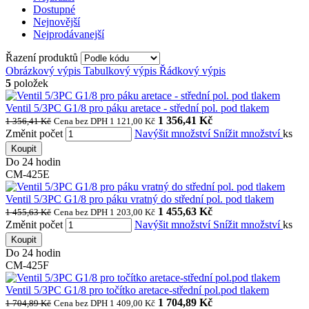
Dostupné
Nejnovější
Nejprodávanejší
Řazení produktů
Obrázkový výpis
Tabulkový výpis
Řádkový výpis
5
položek
Ventil 5/3PC G1/8 pro páku aretace - střední pol. pod tlakem
1 356,41 Kč
1 356,41 Kč
Cena bez DPH 1 121,00 Kč
Změnit počet
Navýšit množství
Snížit množství
ks
Koupit
Do 24 hodin
CM-425E
Ventil 5/3PC G1/8 pro páku vratný do střední pol. pod tlakem
1 455,63 Kč
1 455,63 Kč
Cena bez DPH 1 203,00 Kč
Změnit počet
Navýšit množství
Snížit množství
ks
Koupit
Do 24 hodin
CM-425F
Ventil 5/3PC G1/8 pro točítko aretace-střední pol.pod tlakem
1 704,89 Kč
1 704,89 Kč
Cena bez DPH 1 409,00 Kč