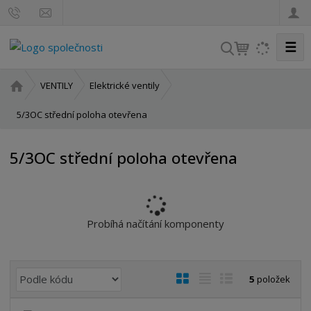
☰
V
y
h
Ú
VENTILY
Elektrické ventily
l
v
o
5/3OC střední poloha otevřena
e
d
d
n
a
5/3OC střední poloha otevřena
í
t
s
t
r
a
Probíhá načítání komponenty
n
a
Ř
O
T
Ř
5
položek
a
b
a
á
z