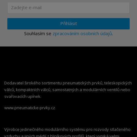
Přihlásit
Souhlasím se
zpracováním osobních údajů
.
Dodavatel širokého sortimentu pneumatických prvků, teleskopických
válců, kompaktních válců, samostatných a modulárních ventilů nebo
svařovacích upínek.
www.pneumaticke-prvky.cz
Výrobce jedinečného modulárního systému pro rozvody stlačeného
vzduchu a jiných médií z hliníkových profilů, který vyniká velmi