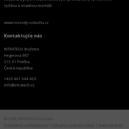
rychlou a snadnou montáží.
www.rozvody-vzduchu.cz
Kontaktujte nás
INTRATECH družstvo
Hegerova 987
572 01 Polička
Česká republika
+420 461 544 420
info@intratech.cz
© 2026, INTRATECH družstvo
Prohlášení o přístupnosti
|
Ochrana osobních údajů
|
Mapa stránek