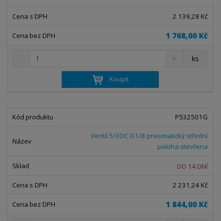
v
t
í
v
2 139,28 Kč
í
1 768,00 Kč
S
N
Z
ks
n
a
m
í
v
ě
Koupit
ž
ý
n
i
š
i
t
i
t
m
t
P532501G
p
n
m
o
o
n
Ventil 5/3OC G1/8 pneumatický střední
ž
o
č
poloha otevřena
s
ž
e
t
s
t
DO 14 DNÍ
v
t
í
v
2 231,24 Kč
í
1 844,00 Kč