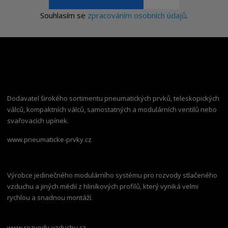
Souhlasím se
zpracováním osobních údajů
.
Dodavatel širokého sortimentu pneumatických prvků, teleskopických
válců, kompaktních válců, samostatných a modulárních ventilů nebo
svařovacích upínek.
www.pneumaticke-prvky.cz
Výrobce jedinečného modulárního systému pro rozvody stlačeného
vzduchu a jiných médií z hliníkových profilů, který vyniká velmi
rychlou a snadnou montáží.
www.rozvody-vzduchu.cz