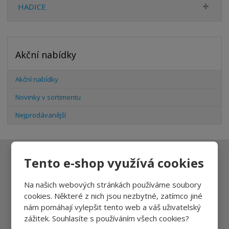
HADICE
Akční nabídky
Akční nabídky
Novinky v sortimentu
Nejprodávanější
Tento e-shop využívá cookies
Ať vám nic neunikne
Na našich webových stránkách používáme soubory
cookies. Některé z nich jsou nezbytné, zatímco jiné
nám pomáhají vylepšit tento web a váš uživatelský
Přihlásit
zážitek. Souhlasíte s používáním všech cookies?
Souhlasím se
zpracováním osobních údajů
.