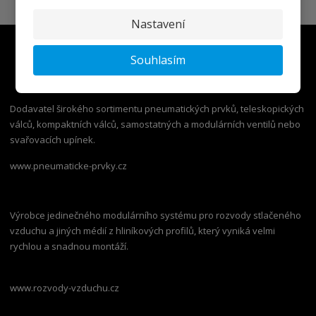
Nastavení
Souhlasím
Dodavatel širokého sortimentu pneumatických prvků, teleskopických
válců, kompaktních válců, samostatných a modulárních ventilů nebo
svařovacích upínek.
www.pneumaticke-prvky.cz
Výrobce jedinečného modulárního systému pro rozvody stlačeného
vzduchu a jiných médií z hliníkových profilů, který vyniká velmi
rychlou a snadnou montáží.
www.rozvody-vzduchu.cz