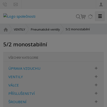
☰
V
y
h
Ú
5/2 monostabilní
VENTILY
Pneumatické ventily
l
v
o
e
5/2 monostabilní
d
d
n
a
í
t
VŠECHNY KATEGORIE
s
t
ÚPRAVA VZDUCHU
r
a
VENTILY
n
VÁLCE
a
PŘÍSLUŠENSTVÍ
ŠROUBENÍ