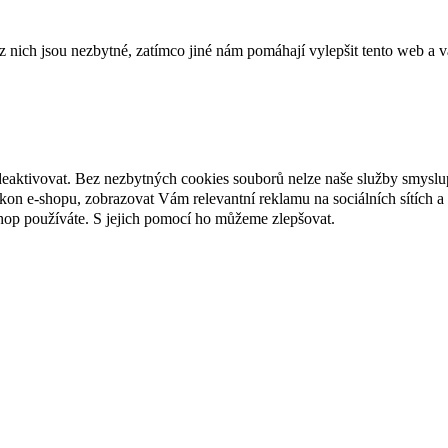
ich jsou nezbytné, zatímco jiné nám pomáhají vylepšit tento web a vá
deaktivovat. Bez nezbytných cookies souborů nelze naše služby smyslu
n e-shopu, zobrazovat Vám relevantní reklamu na sociálních sítích a 
hop používáte. S jejich pomocí ho můžeme zlepšovat.