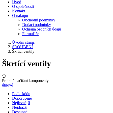
Úvod
O společnosti
Kontakt
O nákupu
Obchodní podmínky
Dodací podmínky
Ochrana osobních údajů
Formuláře
Úvodní strana
ŠROUBENÍ
Škrtící ventily
Škrtící ventily
Probíhá načítání komponenty
úhlové
Podle kódu
Doporučené
Nejlevnější
Nejdražší
Dostupné