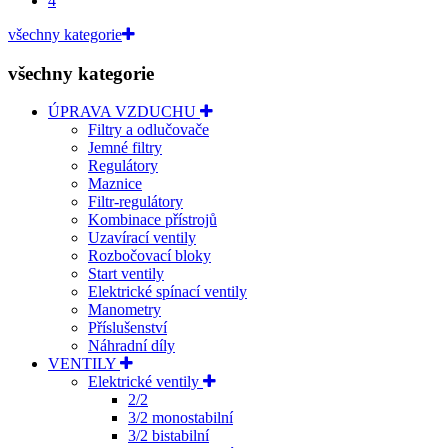
4
všechny kategorie
všechny kategorie
ÚPRAVA VZDUCHU
Filtry a odlučovače
Jemné filtry
Regulátory
Maznice
Filtr-regulátory
Kombinace přístrojů
Uzavírací ventily
Rozbočovací bloky
Start ventily
Elektrické spínací ventily
Manometry
Příslušenství
Náhradní díly
VENTILY
Elektrické ventily
2/2
3/2 monostabilní
3/2 bistabilní