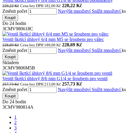
Ventil škrtící úhlový 6/4 mm G1/8 se šroubem obousměrný
220,22 Kč
220,22 Kč
Cena bez DPH 182,00 Kč
Změnit počet
Navýšit množství
Snížit množství
ks
Koupit
Do 24 hodin
3CMV980618C
Ventil škrtící úhlový 6/4 mm M5 se šroubem pro válec
228,69 Kč
228,69 Kč
Cena bez DPH 189,00 Kč
Změnit počet
Navýšit množství
Snížit množství
ks
Koupit
Skladem
3CMV9806M5B
Ventil škrtící úhlový 8/6 mm G1/4 se šroubem pro ventil
257,73 Kč
257,73 Kč
Cena bez DPH 213,00 Kč
Změnit počet
Navýšit množství
Snížit množství
ks
Koupit
Do 24 hodin
3CMV980814A
1
2
3