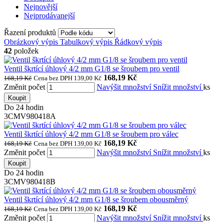
Nejnovější
Nejprodávanejší
Řazení produktů
Obrázkový výpis
Tabulkový výpis
Řádkový výpis
42
položek
Ventil škrtící úhlový 4/2 mm G1/8 se šroubem pro ventil
168,19 Kč
168,19 Kč
Cena bez DPH 139,00 Kč
Změnit počet
Navýšit množství
Snížit množství
ks
Koupit
Do 24 hodin
3CMV980418A
Ventil škrtící úhlový 4/2 mm G1/8 se šroubem pro válec
168,19 Kč
168,19 Kč
Cena bez DPH 139,00 Kč
Změnit počet
Navýšit množství
Snížit množství
ks
Koupit
Do 24 hodin
3CMV980418B
Ventil škrtící úhlový 4/2 mm G1/8 se šroubem obousměrný
168,19 Kč
168,19 Kč
Cena bez DPH 139,00 Kč
Změnit počet
Navýšit množství
Snížit množství
ks