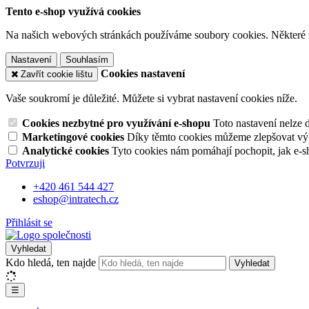
Tento e-shop využívá cookies
Na našich webových stránkách používáme soubory cookies. Některé z n
Nastavení
Souhlasím
Cookies nastavení
Zavřít cookie lištu
Vaše soukromí je důležité. Můžete si vybrat nastavení cookies níže.
Cookies nezbytné pro využívání e-shopu
Toto nastavení nelze 
Marketingové cookies
Díky těmto cookies můžeme zlepšovat výko
Analytické cookies
Tyto cookies nám pomáhají pochopit, jak e-s
Potvrzuji
+420 461 544 427
eshop@intratech.cz
Přihlásit se
Vyhledat
Kdo hledá, ten najde
Vyhledat
☰