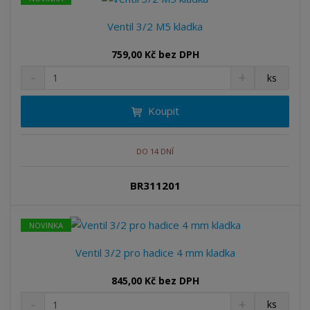
v
t
í
v
Ventil 3/2 M5 kladka
í
759,00 Kč bez DPH
S
N
Z
ks
n
a
m
í
v
ě
Koupit
ž
ý
n
i
š
i
t
i
t
m
t
DO 14 DNÍ
p
n
m
o
o
n
BR311201
ž
o
č
s
ž
e
t
s
t
NOVINKA
v
t
í
v
Ventil 3/2 pro hadice 4 mm kladka
í
845,00 Kč bez DPH
S
N
Z
ks