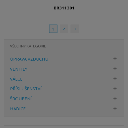
n
m
o
o
n
BR311301
ž
o
č
s
ž
e
t
s
t
v
t
2
3
1
í
v
í
VŠECHNY KATEGORIE
ÚPRAVA VZDUCHU
VENTILY
VÁLCE
PŘÍSLUŠENSTVÍ
ŠROUBENÍ
HADICE