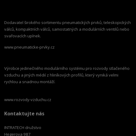
Dodavatel širokého sortimentu pneumatických prvků, teleskopických
válců, kompaktních válců, samostatných a modulárních ventilů nebo
svařovacích upínek.
www.pneumaticke-prvky.cz
Výrobce jedinečného modulárního systému pro rozvody stlačeného
vzduchu a jiných médií z hliníkových profilů, který vyniká velmi
rychlou a snadnou montáží.
www.rozvody-vzduchu.cz
Kontaktujte nás
INTRATECH družstvo
Hegerova 987