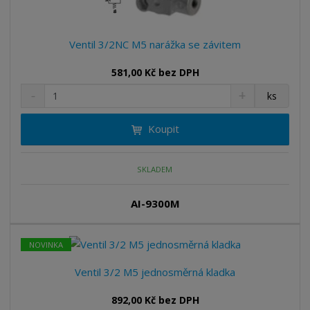
Ventil 3/2NC M5 narážka se závitem
581,00 Kč bez DPH
S
N
Z
ks
n
a
m
í
v
ě
Koupit
ž
ý
n
i
š
i
t
i
t
m
t
SKLADEM
p
n
m
o
o
n
AI-9300M
ž
o
č
s
ž
e
t
s
t
NOVINKA
v
t
í
v
Ventil 3/2 M5 jednosměrná kladka
í
892,00 Kč bez DPH