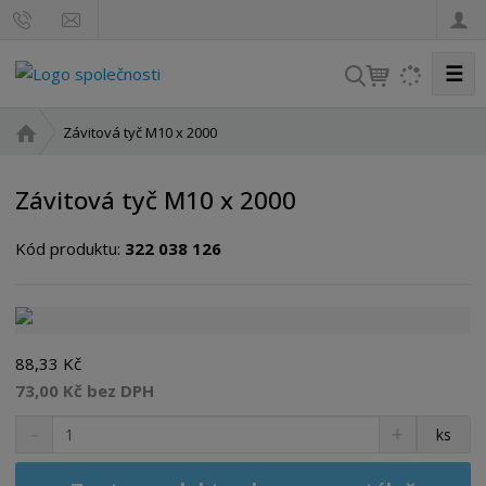
☰
V
y
h
Ú
Závitová tyč M10 x 2000
l
v
o
e
Závitová tyč M10 x 2000
d
d
n
a
Kód produktu:
322 038 126
í
t
s
t
r
a
88,33 Kč
n
73,00 Kč bez DPH
a
S
N
Z
ks
n
a
m
í
v
ě