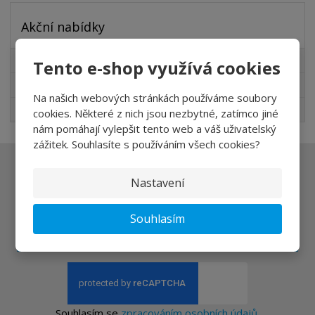
Akční nabídky
Akční nabídky
Tento e-shop využívá cookies
Novinky v sortimentu
Na našich webových stránkách používáme soubory
Nejprodávanější
cookies. Některé z nich jsou nezbytné, zatímco jiné
nám pomáhají vylepšit tento web a váš uživatelský
zážitek. Souhlasíte s používáním všech cookies?
Ať vám nic neunikne
Nastavení
Souhlasím
Přihlásit
Souhlasím se
zpracováním osobních údajů
.