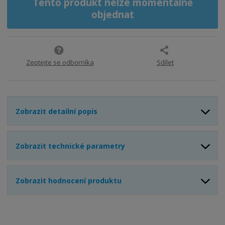
ž
ý
Tento produkt nelze momentálně
n
i
š
objednat
i
t
i
t
m
t
p
n
m
o
o
n
ž
o
č
Zeptejte se odborníka
Sdílet
s
ž
e
t
s
t
v
t
í
v
í
Zobrazit detailní popis
Zobrazit technické parametry
Zobrazit hodnocení produktu